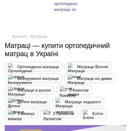
,
Каталог
Матраци
Матраці — купити ортопедичний
матрац в Україні
Ортопедичні матраци
Матраци Bonnel
Безпружинні матраци
Матраци на диван
Матраци в рулоні
З Кокосом
Дитячі матраци
Матраци недорого
З меморі
З Латексом
Елітні