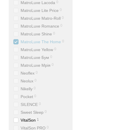
0
MatroLuxe Lacoda
0
MatroLuxe Lite Price
0
MatroLuxe Matro-Roll
0
MatroLuxe Romance
0
MatroLuxe Shine
0
MatroLuxe The Home
0
MatroLuxe Yellow
0
MatroLuxe Бум
0
MatroLuxe Мрія
0
Neoflex
0
Neolux
0
Nikelly
0
Pocket
0
SILENCE
0
Sweet Sleep
1
VitalSon
0
VitalSon PRO