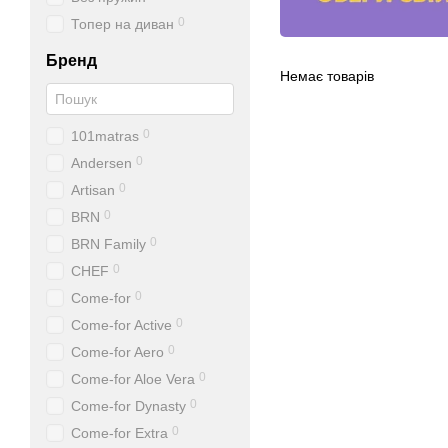
0
Топер на диван
Бренд
Немає товарів
0
101matras
0
Andersen
0
Artisan
0
BRN
0
BRN Family
0
CHEF
0
Come-for
0
Come-for Active
0
Come-for Aero
0
Come-for Aloe Vera
0
Come-for Dynasty
0
Come-for Extra