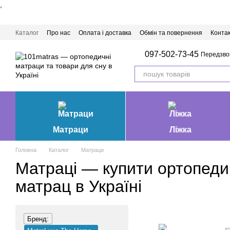
,
Перейти до основного контенту
Каталог
Про нас
Оплата і доставка
Обмін та повернення
Конта
Матраци Івано-Франківськ
097-502-73-45
Передзво
Матраци
Ліжка
Головна
Каталог
Матраци
Матраці — купити ортопед
матрац в Україні
Бренд: