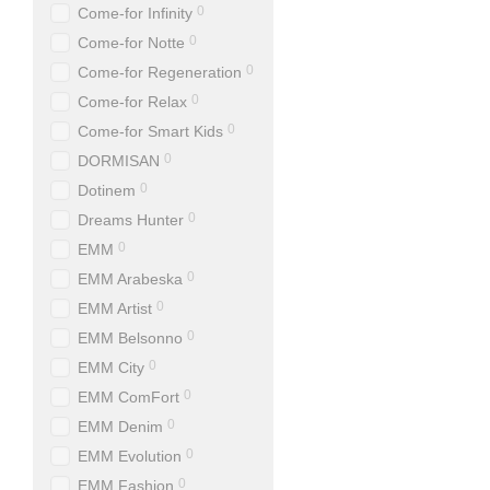
0
Come-for Infinity
0
Come-for Notte
0
Come-for Regeneration
0
Come-for Relax
0
Come-for Smart Kids
0
DORMISAN
0
Dotinem
0
Dreams Hunter
0
EMM
0
EMM Arabeska
0
EMM Artist
0
EMM Belsonno
0
EMM City
0
EMM ComFort
0
EMM Denim
0
EMM Evolution
0
EMM Fashion