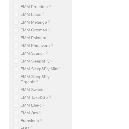
0
EMM Freedom
0
EMM Lotos
0
EMM Melange
0
EMM Ortomed
0
EMM Palmera
0
EMM Primavera
0
EMM Scandi
0
EMM Sleep&Fly
0
EMM Sleep&Fly Mini
EMM Sleep&Fly
0
Organic
0
EMM Sweets
0
EMM Take&Go
0
EMM Шанс
0
EMM Эко
0
Eurosleep
0
FDM