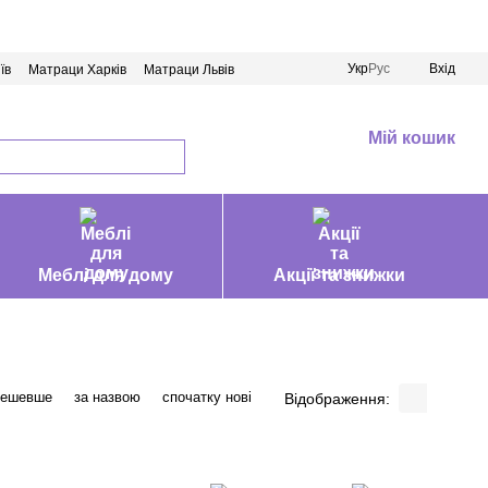
Укр
Рус
Вхід
їв
Матраци Харків
Матраци Львів
Мій кошик
Меблі для дому
Акції та знижки
дешевше
за назвою
спочатку нові
Відображення: