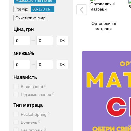
MatroLuxe The Home
Розмір:
80х170 см
Очистити фільтр
Ортопедичні
матраци
Ціна, грн
Від Ціна, грн
До Ціна, грн
ОК
знижка%
Від знижка%
До знижка%
ОК
Наявність
0
В наявності
0
Під замовлення
Тип матраца
0
Pocket Spring
0
Боннель
0
Без пружин