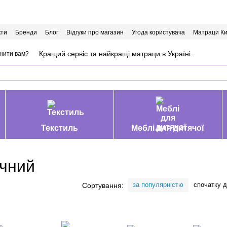
кти
Бренди
Блог
Відгуки про магазин
Угода користувача
Матраци Ки
Кращий сервіс та найкращі матраци в Україні.
нити вам?
Текстиль
Меблі для дитячої
ичний
за популярністю
спочатку 
Сортування: