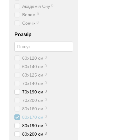
0
Академія Сну
0
Велам
0
Сончік
Розмір
0
60х120 см
0
60х140 см
0
63х125 см
0
70х140 см
3
70х190 см
0
70х200 см
0
80х160 см
0
80х170 см
3
80х190 см
3
80х200 см