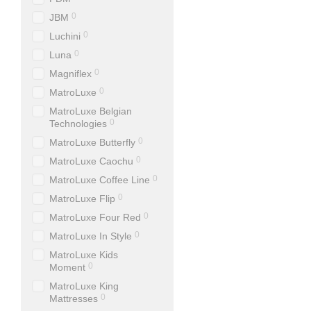
0
JBM
0
Luchini
0
Luna
0
Magniflex
0
MatroLuxe
MatroLuxe Belgian
0
Technologies
0
MatroLuxe Butterfly
0
MatroLuxe Caochu
0
MatroLuxe Coffee Line
0
MatroLuxe Flip
0
MatroLuxe Four Red
0
MatroLuxe In Style
MatroLuxe Kids
0
Moment
MatroLuxe King
0
Mattresses