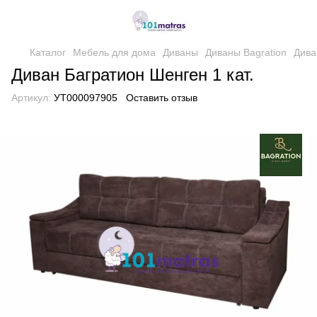
Каталог
Мебель для дома
Диваны
Диваны Bagration
Дива
Диван Багратион Шенген 1 кат.
Артикул:
УТ000097905
Оставить отзыв