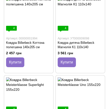
4
4
Артикул: 00000001994
Артикул: УТ000009098
Ковдра Billerbeck Коттона
Ковдра дитяча Billerbeck
полегшена 140х205 см
Магнолія К1 110х140
2 457 грн
3 561 грн
Купити
Купити
4
4