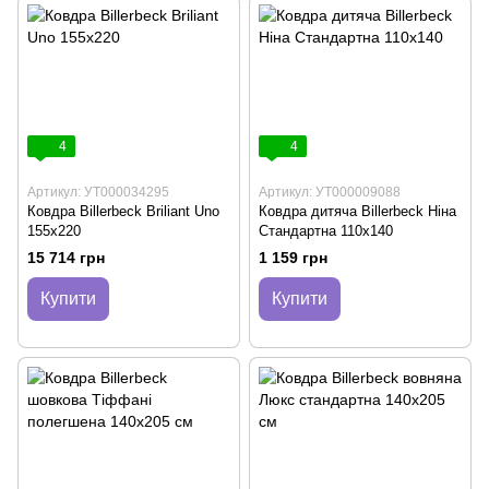
4
4
Артикул: УТ000034295
Артикул: УТ000009088
Ковдра Billerbeck Briliant Uno
Ковдра дитяча Billerbeck Ніна
155х220
Стандартна 110х140
15 714 грн
1 159 грн
Купити
Купити