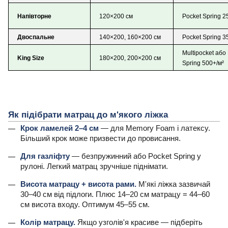
Напівторне
120×200 см
Pocket Spring 2
Двоспальне
140×200, 160×200 см
Pocket Spring 3
Multipocket або
King Size
180×200, 200×200 см
Spring 500+/м²
Як підібрати матрац до м'якого ліжка
Крок ламелей 2–4 см
— для Memory Foam і латексу.
Більший крок може призвести до провисання.
Для газліфту
— безпружинний або Pocket Spring у
рулоні. Легкий матрац зручніше піднімати.
Висота матрацу + висота рами.
М'які ліжка зазвичай
30–40 см від підлоги. Плюс 14–20 см матрацу = 44–60
см висота входу. Оптимум 45–55 см.
Колір матрацу.
Якщо узголів'я красиве — підберіть