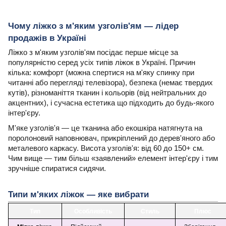
Чому ліжко з м'яким узголів'ям — лідер
продажів в Україні
Ліжко з м'яким узголів'ям посідає перше місце за
популярністю серед усіх типів ліжок в Україні. Причин
кілька: комфорт (можна спертися на м'яку спинку при
читанні або перегляді телевізора), безпека (немає твердих
кутів), різноманіття тканин і кольорів (від нейтральних до
акцентних), і сучасна естетика що підходить до будь-якого
інтер'єру.
М'яке узголів'я — це тканина або екошкіра натягнута на
поролоновий наповнювач, прикріплений до дерев'яного або
металевого каркасу. Висота узголів'я: від 60 до 150+ см.
Чим вище — тим більш «заявлений» елемент інтер'єру і тим
зручніше спиратися сидячи.
Типи м'яких ліжок — яке вибрати
Тип
Особливість
Стиль
Плюс