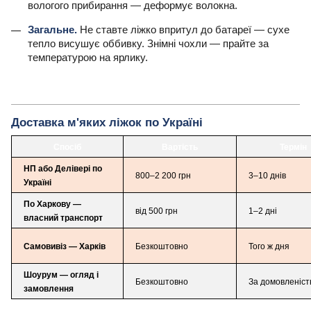
вологого прибирання — деформує волокна.
Загальне.
Не ставте ліжко впритул до батареї — сухе
тепло висушує оббивку. Знімні чохли — прайте за
температурою на ярлику.
Доставка м'яких ліжок по Україні
Спосіб
Вартість
Термін
НП або Делівері по
800–2 200 грн
3–10 днів
Україні
По Харкову —
від 500 грн
1–2 дні
власний транспорт
Самовивіз — Харків
Безкоштовно
Того ж дня
Шоурум — огляд і
Безкоштовно
За домовленіс
замовлення