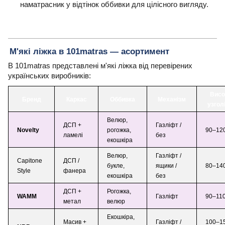
наматрасник у відтінок оббивки для цілісного вигляду.
М'які ліжка в 101matras — асортимент
В 101matras представлені м'які ліжка від перевірених
українських виробників:
Висо
Бренд
Каркас
Оббивка
Механізм
узгол
Велюр,
ДСП +
Газліфт /
Novelty
рогожка,
90–12
ламелі
без
екошкіра
Велюр,
Газліфт /
Capitone
ДСП /
букле,
ящики /
80–14
Style
фанера
екошкіра
без
ДСП +
Рогожка,
WAMM
Газліфт
90–110
метал
велюр
Екошкіра,
Масив +
Газліфт /
100–1