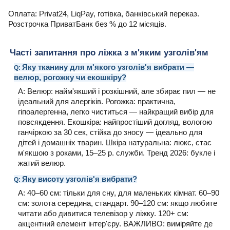
Оплата: Privat24, LiqPay, готівка, банківський переказ.
Розстрочка ПриватБанк без % до 12 місяців.
Часті запитання про ліжка з м'яким узголів'ям
Яку тканину для м'якого узголів'я вибрати —
Q:
велюр, рогожку чи екошкіру?
A: Велюр: найм'якший і розкішний, але збирає пил — не
ідеальний для алергіків. Рогожка: практична,
гіпоалергенна, легко чиститься — найкращий вибір для
повсякдення. Екошкіра: найпростіший догляд, вологою
ганчіркою за 30 сек, стійка до зносу — ідеально для
дітей і домашніх тварин. Шкіра натуральна: люкс, стає
м'якшою з роками, 15–25 р. служби. Тренд 2026: букле і
жатий велюр.
Яку висоту узголів'я вибрати?
Q:
A: 40–60 см: тільки для сну, для маленьких кімнат. 60–90
см: золота середина, стандарт. 90–120 см: якщо любите
читати або дивитися телевізор у ліжку. 120+ см:
акцентний елемент інтер'єру. ВАЖЛИВО: виміряйте де