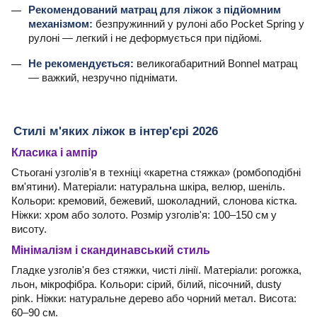
Рекомендований матрац для ліжок з підйомним
механізмом:
безпружинний у рулоні або Pocket Spring у
рулоні — легкий і не деформується при підйомі.
Не рекомендується:
великогабаритний Bonnel матрац
— важкий, незручно піднімати.
Стилі м'яких ліжок в інтер'єрі 2026
Класика і ампір
Стьогані узголів'я в техніці «каретна стяжка» (ромбоподібні
вм'ятини). Матеріали: натуральна шкіра, велюр, шеніль.
Кольори: кремовий, бежевий, шоколадний, слонова кістка.
Ніжки: хром або золото. Розмір узголів'я: 100–150 см у
висоту.
Мінімалізм і скандинавський стиль
Гладке узголів'я без стяжки, чисті лінії. Матеріали: рогожка,
льон, мікрофібра. Кольори: сірий, білий, пісочний, dusty
pink. Ніжки: натуральне дерево або чорний метал. Висота:
60–90 см.