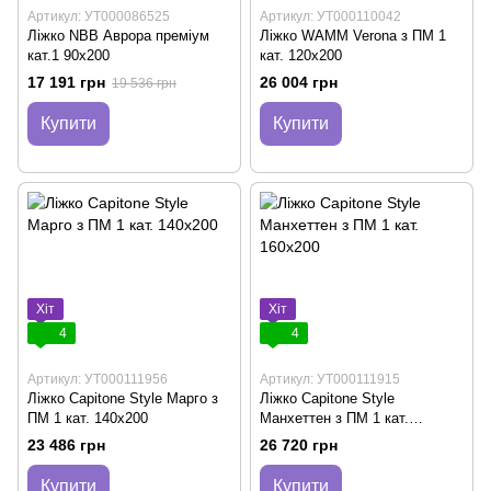
Артикул: УТ000086525
Артикул: УТ000110042
Ліжко NBB Аврора преміум
Ліжко WAMM Verona з ПМ 1
кат.1 90х200
кат. 120x200
17 191 грн
26 004 грн
19 536 грн
Купити
Купити
Хіт
Хіт
4
4
Артикул: УТ000111956
Артикул: УТ000111915
Ліжко Capitone Style Марго з
Ліжко Capitone Style
ПМ 1 кат. 140x200
Манхеттен з ПМ 1 кат.
160x200
23 486 грн
26 720 грн
Купити
Купити