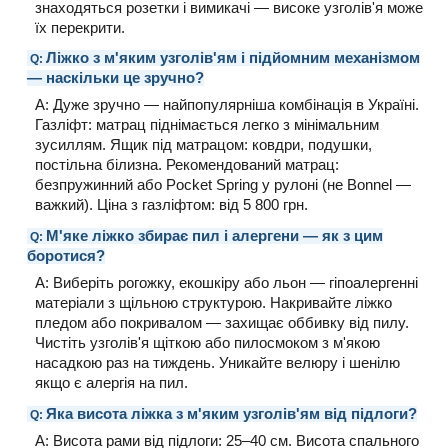
знаходяться розетки і вимикачі — високе узголів'я може
їх перекрити.
Ліжко з м'яким узголів'ям і підйомним механізмом
Q:
— наскільки це зручно?
A: Дуже зручно — найпопулярніша комбінація в Україні.
Газліфт: матрац піднімається легко з мінімальним
зусиллям. Ящик під матрацом: ковдри, подушки,
постільна білизна. Рекомендований матрац:
безпружинний або Pocket Spring у рулоні (не Bonnel —
важкий). Ціна з газліфтом: від 5 800 грн.
М'яке ліжко збирає пил і алергени — як з цим
Q:
боротися?
A: Виберіть рогожку, екошкіру або льон — гіпоалергенні
матеріали з щільною структурою. Накривайте ліжко
пледом або покривалом — захищає оббивку від пилу.
Чистіть узголів'я щіткою або пилосмоком з м'якою
насадкою раз на тиждень. Уникайте велюру і шенілю
якщо є алергія на пил.
Яка висота ліжка з м'яким узголів'ям від підлоги?
Q:
A: Висота рами від підлоги: 25–40 см. Висота спального