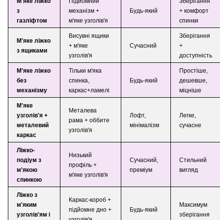
М'яке ліжко
Підйомний
Зберігання
з
механізм +
Будь-який
+ комфорт
газліфтом
м'яке узголів'я
спинки
Висувні ящики
Зберігання
М'яке ліжко
+ м'яке
Сучасний
+
з ящиками
узголів'я
доступність
М'яке ліжко
Тільки м'яка
Простіше,
без
спинка,
Будь-який
дешевше,
механізму
каркас+ламелі
міцніше
М'яке
Металева
узголів'я +
Лофт,
Легке,
рама + оббите
металевий
мінімалізм
сучасне
узголів'я
каркас
Ліжко-
Низький
подіум з
Сучасний,
Стильний
профіль +
м'якою
преміум
вигляд
м'яке узголів'я
спинкою
Ліжко з
Каркас-короб +
м'яким
Максимум
підйомне дно +
Будь-який
узголів'ям і
зберігання
узголів'я