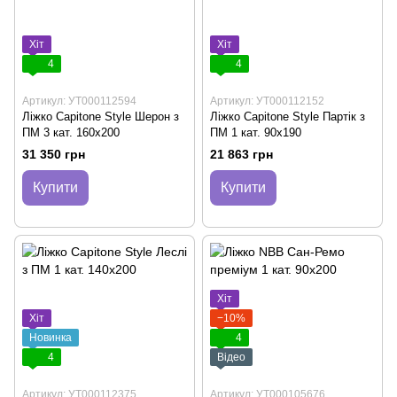
Хіт
Хіт
4
4
Артикул: УТ000112594
Артикул: УТ000112152
Ліжко Capitone Style Шерон з
Ліжко Capitone Style Партік з
ПМ 3 кат. 160x200
ПМ 1 кат. 90x190
31 350 грн
21 863 грн
Купити
Купити
Хіт
Хіт
−10%
Новинка
4
4
Відео
Артикул: УТ000112375
Артикул: УТ000105676