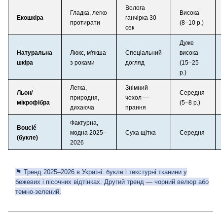
Волога
Гладка, легко
Висока
Екошкіра
ганчірка 30
протирати
(8–10 р.)
сек
Дуже
Натуральна
Люкс, м'якша
Спеціальний
висока
шкіра
з роками
догляд
(15–25
р.)
Легка,
Знімний
Льон/
Середня
природня,
чохол —
мікрофібра
(5–8 р.)
дихаюча
прання
Фактурна,
Bouclé
модна 2025–
Суха щітка
Середня
(букле)
2026
⚑
Тренд 2025–2026 в Україні: букле і текстурні тканини у
бежевих і пісочних відтінках. Другий тренд — чорний велюр або
темно-зелений.