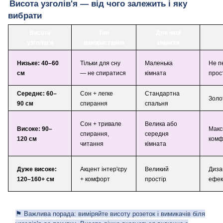
Висота узголів'я — від чого залежить і яку
вибрати
Висота
Тип
Для якої
узголів'я
використання
кімнати
Низьке: 40–60
Тільки для сну
Маленька
Не п
см
— не спиратися
кімната
прос
Середнє: 60–
Сон + легке
Стандартна
Золо
90 см
спирання
спальня
Сон + тривале
Велика або
Високе: 90–
Макс
спирання,
середня
120 см
комф
читання
кімната
Дуже високе:
Акцент інтер'єру
Великий
Диза
120–160+ см
+ комфорт
простір
ефек
⚑
Важлива порада: виміряйте висоту розеток і вимикачів біля