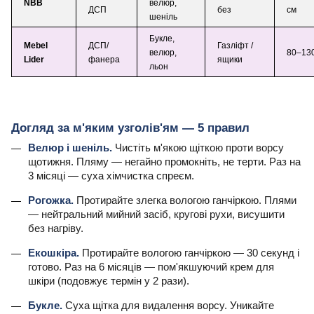
NBB
велюр,
ДСП
без
см
шеніль
Букле,
Mebel
ДСП/
Газліфт /
велюр,
80–13
Lider
фанера
ящики
льон
Догляд за м'яким узголів'ям — 5 правил
Велюр і шеніль.
Чистіть м'якою щіткою проти ворсу
щотижня. Пляму — негайно промокніть, не терти. Раз на
3 місяці — суха хімчистка спреєм.
Рогожка.
Протирайте злегка вологою ганчіркою. Плями
— нейтральний мийний засіб, кругові рухи, висушити
без нагріву.
Екошкіра.
Протирайте вологою ганчіркою — 30 секунд і
готово. Раз на 6 місяців — пом'якшуючий крем для
шкіри (подовжує термін у 2 рази).
Букле.
Суха щітка для видалення ворсу. Уникайте