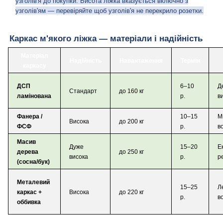
узголів'я до покупки. Висота ліжка вказується включно з
узголів'ям — перевіряйте щоб узголів'я не перекрило розетки.
Каркас м'якого ліжка — матеріали і надійність
Матеріал
Надійність
Навантаження
Термін
каркасу
ДСП
6–10
Д
Стандарт
до 160 кг
ламінована
р.
в
Фанера /
10–15
М
Висока
до 200 кг
ФСФ
р.
в
Масив
Дуже
15–20
Е
дерева
до 250 кг
висока
р.
р
(сосна/бук)
Металевий
15–25
Л
каркас +
Висока
до 220 кг
р.
в
оббивка