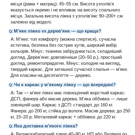
місця (рама + матрац): 45–55 см. Висота узголів'я
вказується окремо і не впливає на висоту спального
місця. Загальна висота ліжка з узголів'ям: 90–200+ см
залежно від моделі.
М'яке ліжко vs дерев'яне — що краще?
Q:
A: М'яке: топ комфорту (можна спертися), сучасна
естетика, безпека без гострих кутів, широкий вибір
кольорів. Мінус: тканина забруднюється, складніший
догляд. Дерев'яне: довговічніше (20–50 р.), простіший
догляд, ремонтопридатне. Мінус: холодне на вигляд,
твердий каркас. Для затишної сучасної спальні — м'яке.
Для класики на десятиліття — дерево.
Чи є каркас у м'якому ліжку — що всередині?
Q:
A: Так — м'яке ліжко має повноцінний жорсткий каркас:
ДСП, фанера або масив дерева. М'яка оббивка — лише
зовнішній шар. Каркас з ДСП: стандарт, до 160 кг.
Фанера: до 200 кг, стійка до вологи. Масив дерева: до 250
кг, 15–20 р. Металевий каркас + оббивка: до 220 кг.
Яка доставка м'якого ліжка?
Q:
A: Великогабаритний товар 40–80 кг. НП або Делівері по