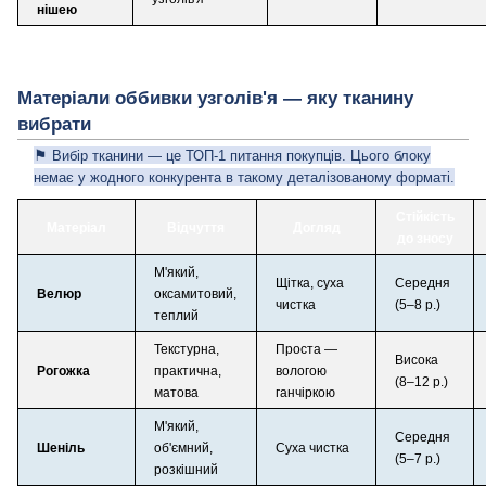
нішею
Матеріали оббивки узголів'я — яку тканину
вибрати
⚑
Вибір тканини — це ТОП-1 питання покупців. Цього блоку
немає у жодного конкурента в такому деталізованому форматі.
Стійкість
Матеріал
Відчуття
Догляд
до зносу
М'який,
Щітка, суха
Середня
Велюр
оксамитовий,
чистка
(5–8 р.)
теплий
Текстурна,
Проста —
Висока
Рогожка
практична,
вологою
(8–12 р.)
матова
ганчіркою
М'який,
Середня
Шеніль
об'ємний,
Суха чистка
(5–7 р.)
розкішний