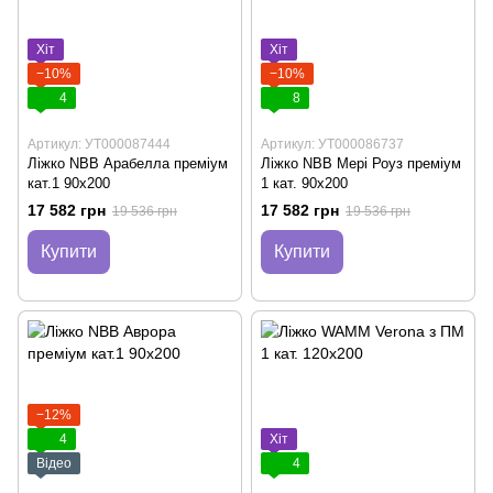
Хіт
Хіт
−10%
−10%
4
8
Артикул: УТ000087444
Артикул: УТ000086737
Ліжко NBB Арабелла преміум
Ліжко NBB Мері Роуз преміум
кат.1 90х200
1 кат. 90х200
17 582 грн
17 582 грн
19 536 грн
19 536 грн
Купити
Купити
−12%
4
Хіт
Відео
4