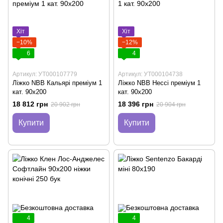
Хіт
Хіт
−10%
−12%
6
4
Артикул: УТ000107779
Артикул: УТ000104738
Лiжко NBB Кальярі премiум 1
Ліжко NBB Нессі преміум 1
кат. 90х200
кат. 90х200
18 812 грн
18 396 грн
20 902 грн
20 904 грн
Купити
Купити
4
4