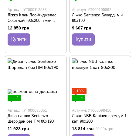
Артикул: УТ000112533
Артикул: УТ000105892
Ліжко Клен Лос-Анджелес
Ліжко Sentenzo Бакарді міні
Софтлайн 90х200 ніжки
80х190
конічні 250 бук
12 850 грн
9 607 грн
Купити
Купити
−10%
4
4
Артикул: УТ000085051
Артикул: УТ000098410
Диван-ліжко Sentenzo
Лiжко NBВ Калiпсо премiум 1
Шеррідан без ПМ 80х190
кат. 90х200
11 923 грн
18 814 грн
20 904 грн