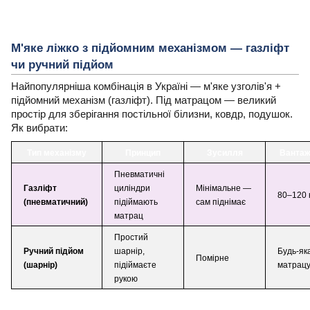
М'яке ліжко з підйомним механізмом — газліфт
чи ручний підйом
Найпопулярніша комбінація в Україні — м'яке узголів'я +
підйомний механізм (газліфт). Під матрацом — великий
простір для зберігання постільної білизни, ковдр, подушок.
Як вибрати:
Тип механізму
Принцип
Зусилля
Вантаж
Пневматичні
Газліфт
циліндри
Мінімальне —
80–120 
(пневматичний)
підіймають
сам піднімає
матрац
Простий
Ручний підйом
шарнір,
Будь-як
Помірне
(шарнір)
підіймаєте
матрац
рукою