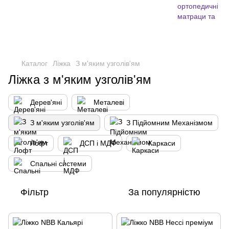
,
Каталог
Ліжка
З м'яким узголів'ям
Ліжка з м'яким узголів'ям
Дерев'яні
Металеві
З м'яким узголів'ям
З Підйомним Механізмом
Лофт
ДСП і МДФ
Каркаси
Спальні системи
Фільтр
За популярністю