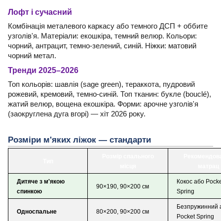
Лофт і сучасний
Комбінація металевого каркасу або темного ДСП + оббите
узголів'я. Матеріали: екошкіра, темний велюр. Кольори:
чорний, антрацит, темно-зелений, синій. Ніжки: матовий
чорний метал.
Тренди 2025–2026
Топ кольорів: шавлія (sage green), тераккота, пудровий
рожевий, кремовий, темно-синій. Топ тканин: букле (bouclé),
жатий велюр, вощена екошкіра. Форми: арочне узголів'я
(заокруглена дуга вгорі) — хіт 2026 року.
Розміри м'яких ліжок — стандарти
Розмір спального
Рекомендов
Тип
місця
матрац
Дитяче з м'якою
Кокос або Pock
90×190, 90×200 см
спинкою
Spring
Безпружинний 
Односпальне
80×200, 90×200 см
Pocket Spring