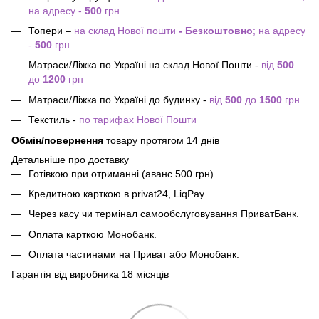
на адресу -
500
грн
Топери –
на склад Нової пошти
- Безкоштовно
; на адресу
-
500
грн
Матраси/Ліжка по Україні на склад Нової Пошти -
від
500
до
1200
грн
Матраси/Ліжка по Україні до будинку -
від
500
до
1500
грн
Текстиль -
по тарифах Нової Пошти
Обмін/повернення
товару протягом 14 днів
Детальніше про доставку
Готівкою при отриманні (аванс 500 грн).
Кредитною карткою в privat24, LiqPay.
Через касу чи термінал самообслуговування ПриватБанк.
Оплата карткою Монобанк.
Оплата частинами на Приват або Монобанк.
Гарантія від виробника 18 місяців