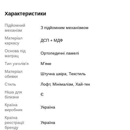
Характеристики
Підйомний
З підйомним механізмом
механізм
Матеріал
ДСП + МДФ
каркасу
Основа під
Ортопедичні ламелі
матрац
Тип узголів'я
М'яке
Матеріал
Штучна шкіра, Текстиль
обивки
Стиль
Лофт, Мінімалізм, Хай-тек
Ніша для
Є
білизни
Країна
Україна
виробник
Країна
реєстрації
Україна
бренду