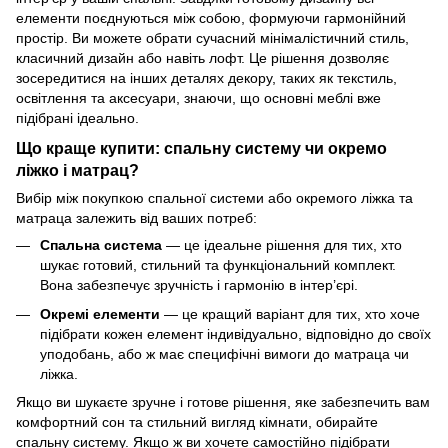
елементи поєднуються між собою, формуючи гармонійний
простір. Ви можете обрати сучасний мінімалістичний стиль,
класичний дизайн або навіть лофт. Це рішення дозволяє
зосередитися на інших деталях декору, таких як текстиль,
освітлення та аксесуари, знаючи, що основні меблі вже
підібрані ідеально.
Що краще купити: спальну систему чи окремо
ліжко і матрац?
Вибір між покупкою спальної системи або окремого ліжка та
матраца залежить від ваших потреб:
Спальна система
— це ідеальне рішення для тих, хто
шукає готовий, стильний та функціональний комплект.
Вона забезпечує зручність і гармонію в інтер’єрі.
Окремі елементи
— це кращий варіант для тих, хто хоче
підібрати кожен елемент індивідуально, відповідно до своїх
уподобань, або ж має специфічні вимоги до матраца чи
ліжка.
Якщо ви шукаєте зручне і готове рішення, яке забезпечить вам
комфортний сон та стильний вигляд кімнати, обирайте
спальну систему. Якщо ж ви хочете самостійно підібрати