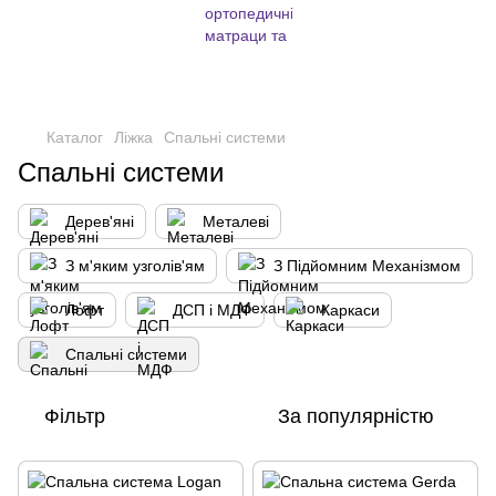
,
Каталог
Ліжка
Спальні системи
Спальні системи
Дерев'яні
Металеві
З м'яким узголів'ям
З Підйомним Механізмом
Лофт
ДСП і МДФ
Каркаси
Спальні системи
Фільтр
За популярністю