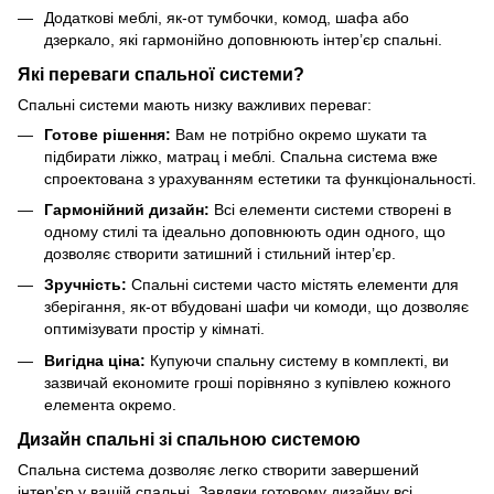
Додаткові меблі, як-от тумбочки, комод, шафа або
дзеркало, які гармонійно доповнюють інтер’єр спальні.
Які переваги спальної системи?
Спальні системи мають низку важливих переваг:
Готове рішення:
Вам не потрібно окремо шукати та
підбирати ліжко, матрац і меблі. Спальна система вже
спроектована з урахуванням естетики та функціональності.
Гармонійний дизайн:
Всі елементи системи створені в
одному стилі та ідеально доповнюють один одного, що
дозволяє створити затишний і стильний інтер’єр.
Зручність:
Спальні системи часто містять елементи для
зберігання, як-от вбудовані шафи чи комоди, що дозволяє
оптимізувати простір у кімнаті.
Вигідна ціна:
Купуючи спальну систему в комплекті, ви
зазвичай економите гроші порівняно з купівлею кожного
елемента окремо.
Дизайн спальні зі спальною системою
Спальна система дозволяє легко створити завершений
інтер’єр у вашій спальні. Завдяки готовому дизайну всі