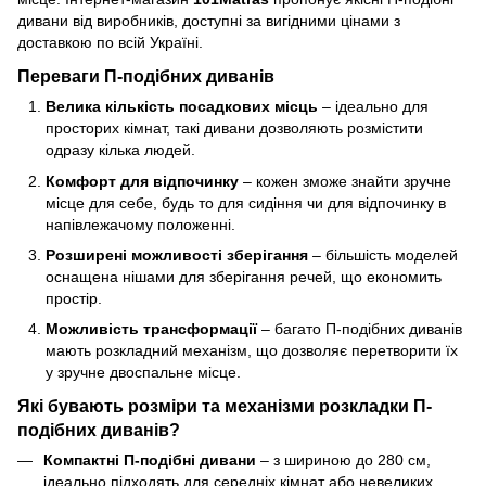
дивани від виробників, доступні за вигідними цінами з
доставкою по всій Україні.
Переваги П-подібних диванів
Велика кількість посадкових місць
– ідеально для
просторих кімнат, такі дивани дозволяють розмістити
одразу кілька людей.
Комфорт для відпочинку
– кожен зможе знайти зручне
місце для себе, будь то для сидіння чи для відпочинку в
напівлежачому положенні.
Розширені можливості зберігання
– більшість моделей
оснащена нішами для зберігання речей, що економить
простір.
Можливість трансформації
– багато П-подібних диванів
мають розкладний механізм, що дозволяє перетворити їх
у зручне двоспальне місце.
Які бувають розміри та механізми розкладки П-
подібних диванів?
Компактні П-подібні дивани
– з шириною до 280 см,
ідеально підходять для середніх кімнат або невеликих