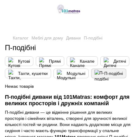
,
Каталог
Меблі для дому
Дивани
П-подібні
П-подібні
Кутові
Прямі
Канапе
Дитячі
Тахти, кушетки
Модульні
П-подібні
Немає товарів
П-подібні дивани від 101Matras: комфорт для
великих просторів і дружніх компаній
П-подібні дивани — це відмінне рішення для великих
просторів і сімейних віталень, створені для зручності великої
кількості гостей чи родини. Вони надають додаткове місце для
сидіння і часто мають функцію трансформації у спальне
місце. Інтернет-магазин
101Matras
пропонує якісні П-подібні