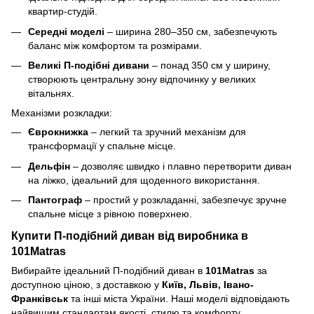
квартир-студій.
Середні моделі
– ширина 280–350 см, забезпечують
баланс між комфортом та розмірами.
Великі П-подібні дивани
– понад 350 см у ширину,
створюють центральну зону відпочинку у великих
вітальнях.
Механізми розкладки:
Єврокнижка
– легкий та зручний механізм для
трансформації у спальне місце.
Дельфін
– дозволяє швидко і плавно перетворити диван
на ліжко, ідеальний для щоденного використання.
Пантограф
– простий у розкладанні, забезпечує зручне
спальне місце з рівною поверхнею.
Купити П-подібний диван від виробника в
101Matras
Вибирайте ідеальний П-подібний диван в
101Matras
за
доступною ціною, з доставкою у
Київ, Львів, Івано-
Франківськ
та інші міста України. Наші моделі відповідають
найвищим стандартам якості, стилю та комфорту,