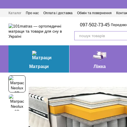
Перейти до основного контенту
Каталог
Про нас
Оплата і доставка
Обмін та повернення
Конта
Матраци Івано-Франківськ
097-502-73-45
Передзво
Матраци
Ліжка