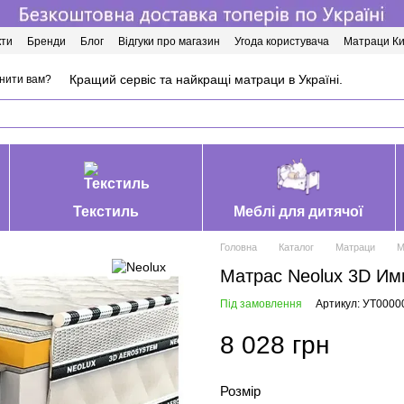
кти
Бренди
Блог
Відгуки про магазин
Угода користувача
Матраци Ки
Кращий сервіс та найкращі матраци в Україні.
нити вам?
Текстиль
Меблі для дитячої
Головна
Каталог
Матраци
М
Матрас Neolux 3D Им
Під замовлення
Артикул: УТ0000
8 028 грн
Розмір