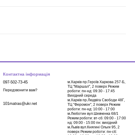
Контактна інформація
097-502-73-45
м.Харків пр.Героїв Харкова 257-Б,
ТЦ "Маршал", 2 поверх Режим
Передзвонити вам?
роботи: пн-нд: 09:30 - 17:45
Вихідний середа
м.Харків пр.Людвіга Свободи 48Г,
101matras@ukr.net
ТЦ "Феромон", 2 поверх Режим
роботи: пн-нд: 10:00 - 17:00
м.Люботин вул.Шевченка 68/1
Режим роботи: вт-сб: 09:00 - 17:00
нд: 09:00 - 15:00 пн: вихідний
м.Львів вул.Княгині Ольги 95, 2
поверх Режим роботи: пн-сб: