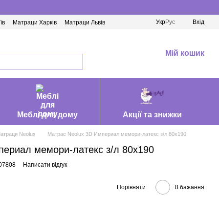
Укр
Рус
Вхід
їв
Матраци Харків
Матраци Львів
Мій кошик
Меблі для дому
Акції та знижки
атраци Neolux
Матрас Neolux 3D Империал мемори-латекс з/л 80х190
периал мемори-латекс з/л 80х190
07808
Написати відгук
Порівняти
В бажання