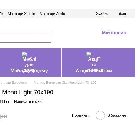
Укр
Рус
Вхід
їв
Матраци Харків
Матраци Львів
Мій кошик
Меблі для дому
Акції та знижки
атраци Eurosleep
Матрац Eurosleep City Mono Light 70х190
y Mono Light 70х190
99133
Написати відгук
грн
Порівняти
В бажання