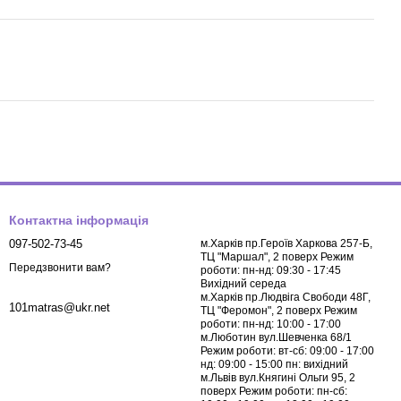
Контактна інформація
097-502-73-45
м.Харків пр.Героїв Харкова 257-Б,
ТЦ "Маршал", 2 поверх Режим
Передзвонити вам?
роботи: пн-нд: 09:30 - 17:45
Вихідний середа
м.Харків пр.Людвіга Свободи 48Г,
101matras@ukr.net
ТЦ "Феромон", 2 поверх Режим
роботи: пн-нд: 10:00 - 17:00
м.Люботин вул.Шевченка 68/1
Режим роботи: вт-сб: 09:00 - 17:00
нд: 09:00 - 15:00 пн: вихідний
м.Львів вул.Княгині Ольги 95, 2
поверх Режим роботи: пн-сб: