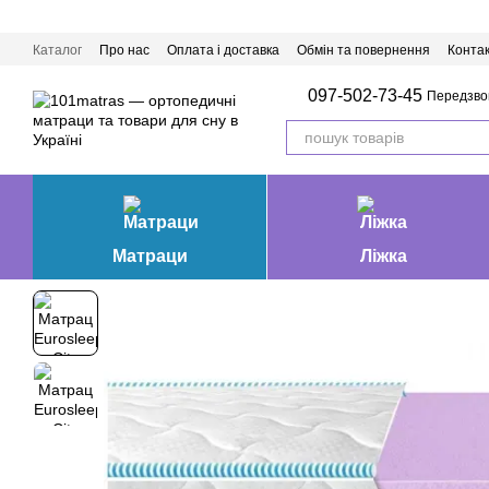
Перейти до основного контенту
Каталог
Про нас
Оплата і доставка
Обмін та повернення
Конта
Матраци Івано-Франківськ
097-502-73-45
Передзво
Матраци
Ліжка