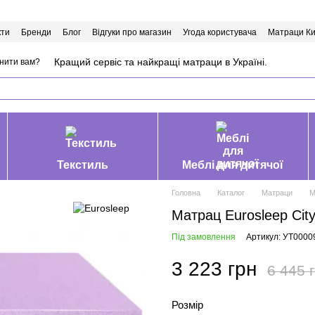
кти
Бренди
Блог
Відгуки про магазин
Угода користувача
Матраци Ки
Кращий сервіс та найкращі матраци в Україні.
нити вам?
Текстиль
Меблі для дитячої
Головна
Каталог
Матраци
М
Матрац Eurosleep Cit
Під замовлення
Артикул: УТ0000
3 223 грн
6 445 
Розмір