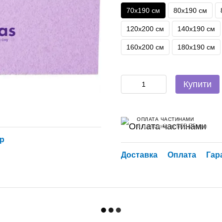
70х190 см
80х190 см
120х200 см
140х190 см
160х200 см
180х190 см
Купити
ОПЛАТА ЧАСТИНАМИ
4 платежі по 805.75 грн
ар
Доставка
Оплата
Гар