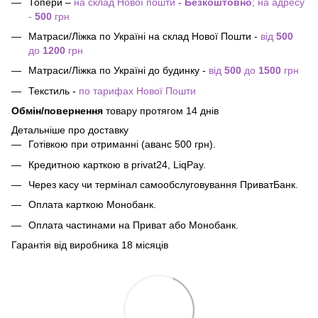
Топери –
на склад Нової пошти
- Безкоштовно
; на адресу
-
500
грн
Матраси/Ліжка по Україні на склад Нової Пошти -
від
500
до
1200
грн
Матраси/Ліжка по Україні до будинку -
від
500
до
1500
грн
Текстиль -
по тарифах Нової Пошти
Обмін/повернення
товару протягом 14 днів
Детальніше про доставку
Готівкою при отриманні (аванс 500 грн).
Кредитною карткою в privat24, LiqPay.
Через касу чи термінал самообслуговування ПриватБанк.
Оплата карткою Монобанк.
Оплата частинами на Приват або Монобанк.
Гарантія від виробника 18 місяців