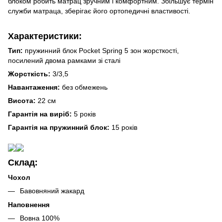
блоком робить матрац зручним і комфортним. Збільшує термін
служби матраца, зберігає його ортопедичні властивості.
Характеристики:
Тип:
пружинний блок Pocket Spring 5 зон жорсткості,
посилений двома рамками зі сталі
Жорсткість:
3/3,5
Навантаження:
без обмежень
Висота:
22 см
Гарантія на виріб:
5 років
Гарантія на пружинний блок:
15 років
Склад:
Чохол
Бавовняний жакард
Наповнення
Вовна 100%