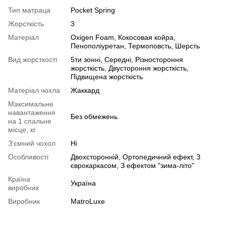
Тип матраца
Pocket Spring
Жорсткість
3
Матеріал
Oxigen Foam
,
Кокосовая койра
,
Пенополіуретан
,
Термоповсть
,
Шерсть
Вид жорсткості
5ти зонні
,
Середні
,
Різностороння
жорсткість
,
Двустороння жорсткість
,
Підвищена жорсткість
Матеріал чохла
Жаккард
Максимальне
навантаження
Без обмежень
на 1 спальне
місце, кг
З'ємний чохол
Ні
Особливості
Двохсторонній
,
Ортопедичний ефект
,
З
єврокаркасом
,
З ефектом "зима-літо"
Країна
Україна
виробник
Виробник
MatroLuxe