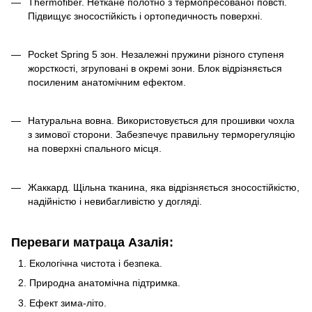
Thermofiber. Неткане полотно з термопресованої повсті.
Підвищує зносостійкість і ортопедичность поверхні.
Pocket Spring 5 зон. Незалежні пружини різного ступеня
жорсткості, згруповані в окремі зони. Блок відрізняється
посиленим анатомічним ефектом.
Натуральна вовна. Використовується для прошивки чохла
з зимової сторони. Забезпечує правильну терморегуляцію
на поверхні спального місця.
Жаккард. Щільна тканина, яка відрізняється зносостійкістю,
надійністю і невибагливістю у догляді.
Переваги матраца Азалія:
Екологічна чистота і безпека.
Природна анатомічна підтримка.
Ефект зима-літо.