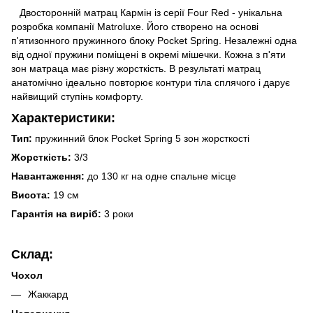
Двосторонній матрац Кармін із серії Four Red - унікальна
розробка компанії Matroluxe. Його створено на основі
п'ятизонного пружинного блоку Pocket Spring. Незалежні одна
від одної пружини поміщені в окремі мішечки. Кожна з п'яти
зон матраца має різну жорсткість. В результаті матрац
анатомічно ідеально повторює контури тіла сплячого і дарує
найвищий ступінь комфорту.
Характеристики:
Тип:
пружинний блок Pocket Spring 5 зон жорсткості
Жорсткість:
3/3
Навантаження:
до 130 кг на одне спальне місце
Висота:
19 см
Гарантія на виріб:
3 роки
Склад:
Чохол
Жаккард