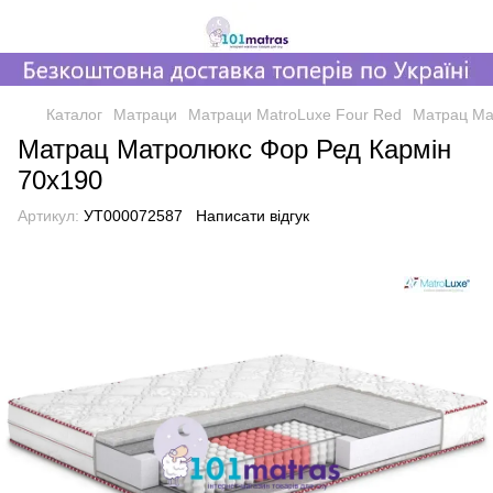
Каталог
Матраци
Матраци MatroLuxe Four Red
Матрац Ма
Матрац Матролюкс Фор Ред Кармін
70х190
Артикул:
УТ000072587
Написати відгук