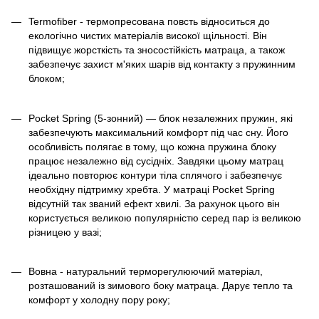
Termofiber - термопресована повсть відноситься до
екологічно чистих матеріалів високої щільності. Він
підвищує жорсткість та зносостійкість матраца, а також
забезпечує захист м'яких шарів від контакту з пружинним
блоком;
Pocket Spring (5-зонний) — блок незалежних пружин, які
забезпечують максимальний комфорт під час сну. Його
особливість полягає в тому, що кожна пружина блоку
працює незалежно від сусідніх. Завдяки цьому матрац
ідеально повторює контури тіла сплячого і забезпечує
необхідну підтримку хребта. У матраці Pocket Spring
відсутній так званий ефект хвилі. За рахунок цього він
користується великою популярністю серед пар із великою
різницею у вазі;
Вовна - натуральний терморегулюючий матеріал,
розташований із зимового боку матраца. Дарує тепло та
комфорт у холодну пору року;