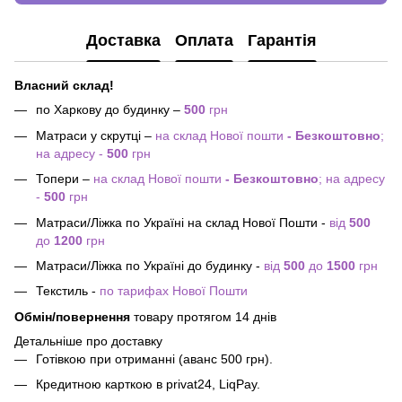
Доставка
Оплата
Гарантія
Власний склад!
по Харкову до будинку –
500
грн
Матраси у скрутці –
на склад Нової пошти
- Безкоштовно
;
на адресу -
500
грн
Топери –
на склад Нової пошти
- Безкоштовно
; на адресу
-
500
грн
Матраси/Ліжка по Україні на склад Нової Пошти -
від
500
до
1200
грн
Матраси/Ліжка по Україні до будинку -
від
500
до
1500
грн
Текстиль -
по тарифах Нової Пошти
Обмін/повернення
товару протягом 14 днів
Детальніше про доставку
Готівкою при отриманні (аванс 500 грн).
Кредитною карткою в privat24, LiqPay.