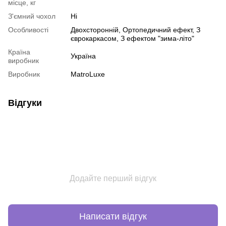
місце, кг
З'ємний чохол
Ні
Особливості
Двохсторонній
,
Ортопедичний ефект
,
З
єврокаркасом
,
З ефектом "зима-літо"
Країна
Україна
виробник
Виробник
MatroLuxe
Відгуки
Додайте перший відгук
Написати відгук