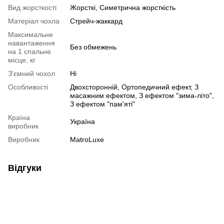
Вид жорсткості
Жорсткі
,
Симетрична жорсткість
Матеріал чохла
Стрейч-жаккард
Максимальне
навантаження
Без обмежень
на 1 спальне
місце, кг
З'ємний чохол
Ні
Особливості
Двохсторонній
,
Ортопедичний ефект
,
З
масажним ефектом
,
З ефектом "зима-літо"
,
З ефектом "пам'яті"
Країна
Україна
виробник
Виробник
MatroLuxe
Відгуки