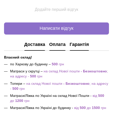
Додайте перший відгук
Написати відгук
Доставка
Оплата
Гарантія
Власний склад!
по Харкову до будинку –
500
грн
Матраси у скрутці –
на склад Нової пошти
- Безкоштовно
;
на адресу -
500
грн
Топери –
на склад Нової пошти
- Безкоштовно
; на адресу
-
500
грн
Матраси/Ліжка по Україні на склад Нової Пошти -
від
500
до
1200
грн
Матраси/Ліжка по Україні до будинку -
від
500
до
1500
грн