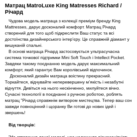
Матрац MatroLuxe King Matresses Richard /
Річард
Чудова модель матраца з колекції преміум бренду King
Mattresses, дарує досконалий комфорт. Матрац Річард
створений для того щоб підкреслити Ваш статус та всі
достоїнства дизайнерського інтер'єру. Це справжній діамант у
вишуканій спальні.
В основі матраца Річард застосовується ультрасучасна
система точкової підтримки Mini Soft Touch і Intellect Pocket.
Завдяки такому поєднанню модель дарує максимальний
комфорт, який гарантує Вам королівський відпочинок.
Досконалий дизайн матраца воістину прекрасний.
Торкайтеся, відчувайте неперевершену м'якість і незабутні
відчуття. Дивіться на нього нескінченно, милуйтеся вічно.
Сучасні технології в поєднанні з ручною роботою, роблять
матрац "Річард справжнім витвором мистецтва. Тепер ваш сон
завжди повноцінний і щоранку Ви готові до нових ідей і
звершень!
Від творців:
"На створення даної моделі, нас надихнуло різноманітність