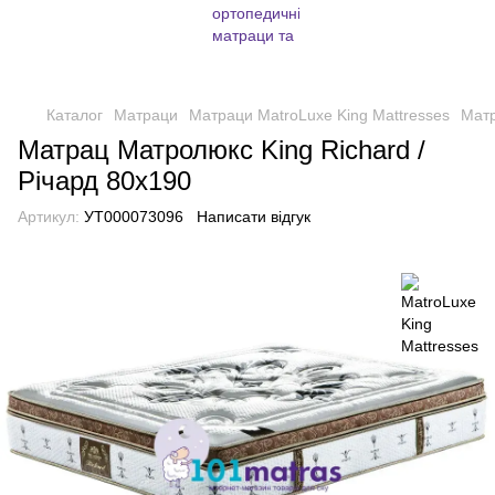
Каталог
Матраци
Матраци MatroLuxe King Mattresses
Матр
Матрац Матролюкс King Richard /
Річард 80х190
Артикул:
УТ000073096
Написати відгук