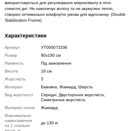
використовується для регулювання мікроклімату в літні
спекотні дні. Не накопичує вологу та не акумулює тепло,
створює оптимально комфортні умови для відпочинку. (Double
Stabilization Frame)
Характеристики
Артикул
УТ000073336
Розмір
80х190 см
Наявність
Під замовлення
Висота
18 см
Жорсткість
3
Матеріал
Бавовна
,
Жаккард
,
Шерсть
Вид жорсткості
Середні
,
Двустороння жорсткість
,
Симетрична жорсткість
Матеріал чохла
Жаккард
Максимальне
навантаження
до 130 кг
на 1 спальне
місце, кг