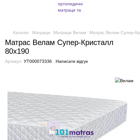
Каталог
Матраци
Матраци Велам
Матрас Велам Супер-Кр
Матрас Велам Супер-Кристалл
80х190
Артикул:
УТ000073336
Написати відгук