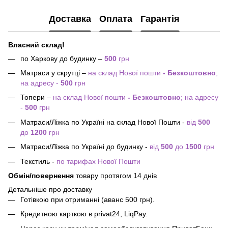
Доставка
Оплата
Гарантія
Власний склад!
по Харкову до будинку –
500
грн
Матраси у скрутці –
на склад Нової пошти
- Безкоштовно
;
на адресу -
500
грн
Топери –
на склад Нової пошти
- Безкоштовно
; на адресу
-
500
грн
Матраси/Ліжка по Україні на склад Нової Пошти -
від
500
до
1200
грн
Матраси/Ліжка по Україні до будинку -
від
500
до
1500
грн
Текстиль -
по тарифах Нової Пошти
Обмін/повернення
товару протягом 14 днів
Детальніше про доставку
Готівкою при отриманні (аванс 500 грн).
Кредитною карткою в privat24, LiqPay.