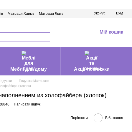
Укр
Рус
Вхід
їв
Матраци Харків
Матраци Львів
Мій кошик
Меблі для дому
Акції та знижки
Подушки
Подушки MatroLuxe
олофайбера (хлопок)
 наполнением из холофайбера (хлопок)
28846
Написати відгук
Порівняти
В бажання