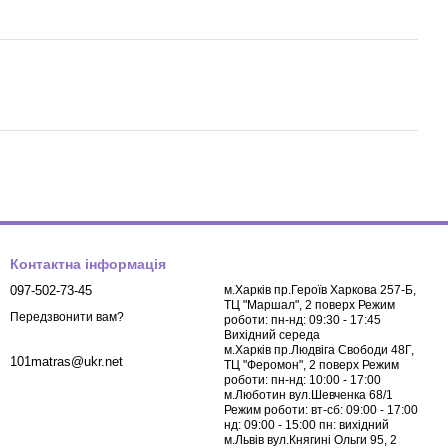
Контактна інформація
097-502-73-45
м.Харків пр.Героїв Харкова 257-Б,
ТЦ "Маршал", 2 поверх Режим
Передзвонити вам?
роботи: пн-нд: 09:30 - 17:45
Вихідний середа
м.Харків пр.Людвіга Свободи 48Г,
101matras@ukr.net
ТЦ "Феромон", 2 поверх Режим
роботи: пн-нд: 10:00 - 17:00
м.Люботин вул.Шевченка 68/1
Режим роботи: вт-сб: 09:00 - 17:00
нд: 09:00 - 15:00 пн: вихідний
м.Львів вул.Княгині Ольги 95, 2