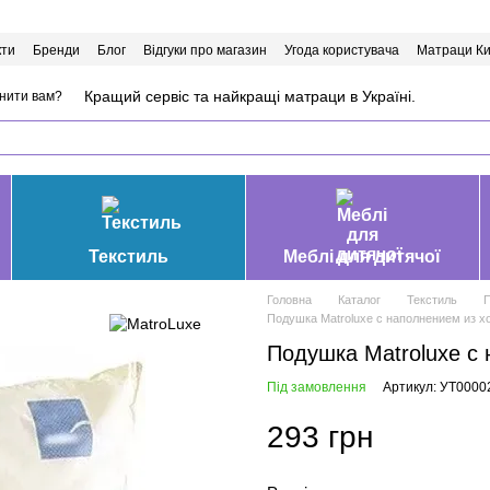
кти
Бренди
Блог
Відгуки про магазин
Угода користувача
Матраци Ки
Кращий сервіс та найкращі матраци в Україні.
нити вам?
Текстиль
Меблі для дитячої
Головна
Каталог
Текстиль
Подушка Matroluxe с наполнением из х
Подушка Matroluxe с
Під замовлення
Артикул: УТ0000
293 грн