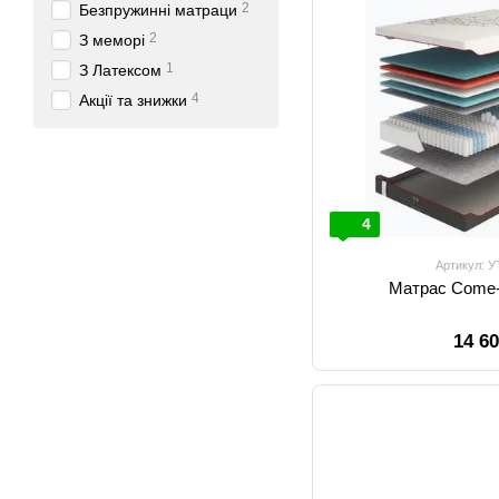
2
Безпружинні матраци
2
З меморі
1
З Латексом
4
Акції та знижки
4
Артикул: 
Матрас Come-
14 6