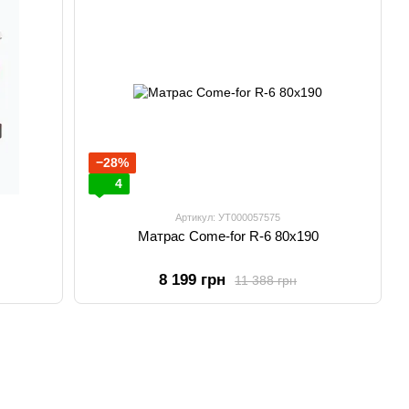
−28%
4
Артикул: УТ000057575
Матрас Come-for R-6 80х190
8 199 грн
11 388 грн