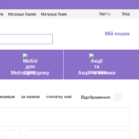
Укр
Рус
Вхід
їв
Матраци Харків
Матраци Львів
Мій кошик
Меблі для дому
Акції та знижки
дешевше
за назвою
спочатку нові
Відображення: