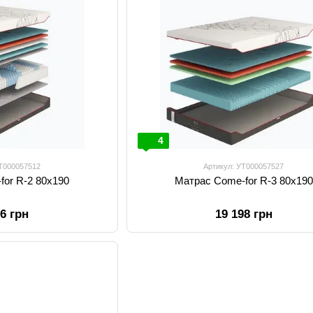
4
УТ000057512
Артикул: УТ000057527
for R-2 80x190
Матрас Come-for R-3 80x190
06 грн
19 198 грн