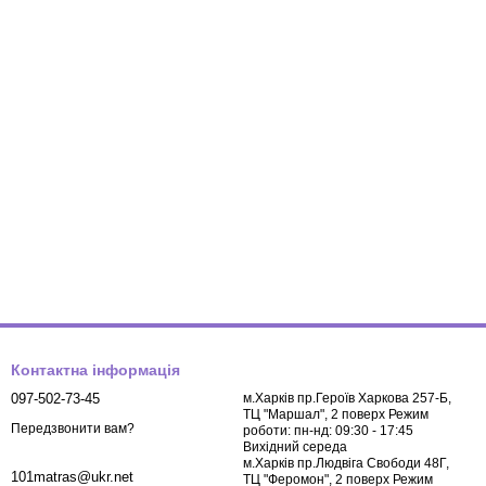
Контактна інформація
097-502-73-45
м.Харків пр.Героїв Харкова 257-Б,
ТЦ "Маршал", 2 поверх Режим
Передзвонити вам?
роботи: пн-нд: 09:30 - 17:45
Вихідний середа
м.Харків пр.Людвіга Свободи 48Г,
101matras@ukr.net
ТЦ "Феромон", 2 поверх Режим