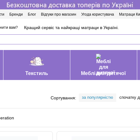
кти
Бренди
Блог
Відгуки про магазин
Угода користувача
Матраци Ки
Кращий сервіс та найкращі матраци в Україні.
нити вам?
Текстиль
Меблі для дитячої
за популярністю
спочатку 
Сортування: