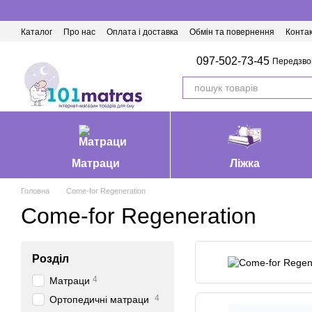
Перейти до основного контенту
Каталог
Про нас
Оплата і доставка
Обмін та повернення
Конта
Матраци Івано-Франківськ
097-502-73-45
Передзво
Матраци
Ліжка
Головна
Come-for Regeneration
Come-for Regeneration
Розділ
4
Матраци
4
Ортопедичні матраци