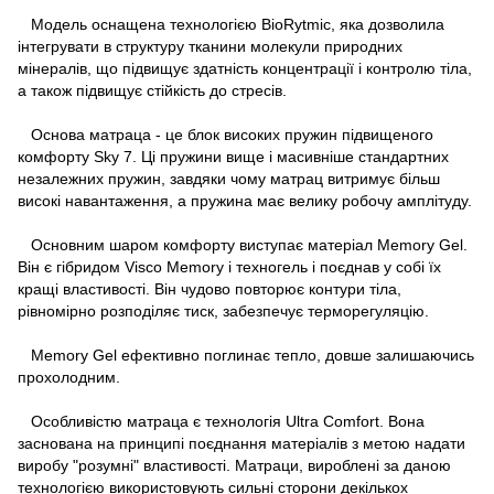
Модель оснащена технологією BioRytmic, яка дозволила
інтегрувати в структуру тканини молекули природних
мінералів, що підвищує здатність концентрації і контролю тіла,
а також підвищує стійкість до стресів.
Основа матраца - це блок високих пружин підвищеного
комфорту Sky 7. Ці пружини вище і масивніше стандартних
незалежних пружин, завдяки чому матрац витримує більш
високі навантаження, а пружина має велику робочу амплітуду.
Основним шаром комфорту виступає матеріал Memory Gel.
Він є гібридом Visco Memory і техногель і поєднав у собі їх
кращі властивості. Він чудово повторює контури тіла,
рівномірно розподіляє тиск, забезпечує терморегуляцію.
Memory Gel ефективно поглинає тепло, довше залишаючись
прохолодним.
Особливістю матраца є технологія Ultra Comfort. Вона
заснована на принципі поєднання матеріалів з метою надати
виробу "розумні" властивості. Матраци, вироблені за даною
технологією використовують сильні сторони декількох