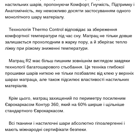
настильних шарів, пропонуючи Комфорт, Гнучкість, Підтримку і
Анатомічність, яку неможливо досягти застосуванням одного
монолітного шару матеріалу.
Технологія Thermo Control відповідає за збереження
комфортної температури під час сну. Матрац не тільки довше
залишається прохолодним в жарку пору, а й зберігає тепло
ліжку при різкому зниженні температури.
Матрац R2 має більш пишним зовнішнім виглядом завдяки
технології багатошарового стьобання. Ця техніка глибокої
прошивки шарів ниткою не тільки позбавляє від клею у верхніх
шарах матраца, але також підсилює властивості настильних
матеріалів.
Крім цього, матрац захищений по периметру посиленим
Єврокаркасом Контур 360, який на 60% ширше і щільніше
стандартного Єврокаркасом.
Всі тканини і настилочні шари абсолютно гіпоалергенні і
мають міжнародні сертифікати безпеки.