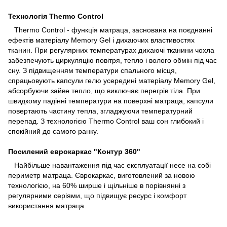
Технологія Thermo Control
Thermo Control - функція матраца, заснована на поєднанні
ефектів матеріалу Memory Gel і дихаючих властивостях
тканин. При регулярних температурах дихаючі тканини чохла
забезпечують циркуляцію повітря, тепло і волого обмін під час
сну. З підвищенням температури спального місця,
спрацьовують капсули гелю усередині матеріалу Memory Gel,
абсорбуючи зайве тепло, що виключає перегрів тіла. При
швидкому падінні температури на поверхні матраца, капсули
повертають частину тепла, згладжуючи температурний
перепад. З технологією Thermo Control ваш сон глибокий і
спокійний до самого ранку.
Посилений еврокаркас "Контур 360"
Найбільше навантаження під час експлуатації несе на собі
периметр матраца. Єврокаркас, виготовлений за новою
технологією, на 60% ширше і щільніше в порівнянні з
регулярними серіями, що підвищує ресурс і комфорт
використання матраца.