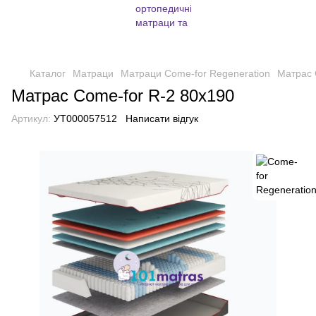
Каталог
Матраци
Матраци Come-for Regeneration
Матрас 
Матрас Come-for R-2 80x190
Артикул:
УТ000057512
Написати відгук