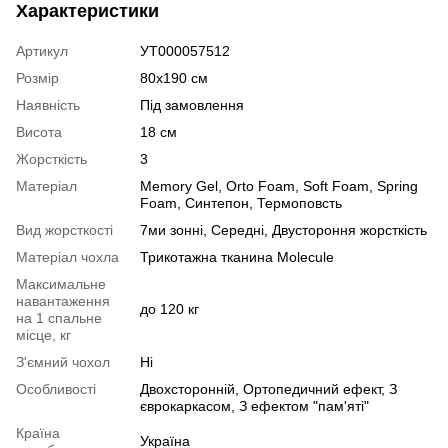
Характеристики
Артикул
УТ000057512
Розмір
80х190 см
Наявність
Під замовлення
Висота
18 см
Жорсткість
3
Матеріал
Memory Gel
,
Orto Foam
,
Soft Foam
,
Spring
Foam
,
Синтепон
,
Термоповсть
Вид жорсткості
7ми зонні
,
Середні
,
Двустороння жорсткість
Матеріал чохла
Трикотажна тканина Molecule
Максимальне
навантаження
до 120 кг
на 1 спальне
місце, кг
З'ємний чохол
Ні
Особливості
Двохсторонній
,
Ортопедичний ефект
,
З
єврокаркасом
,
З ефектом "пам'яті"
Країна
Україна