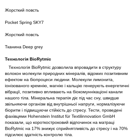
Жорсткий повсть
Pocket Spring SKY7
Жорсткий повсть
Тканина Deep grey
Технологія BioRytmic
Технологія BioRytmic дозволила впровадити в структуру
волокон молекули природних мінералів, відомих позитивним
ефектом на біопроцеси людини. Молекули лимонита,
іонізованого кремнію, магнію і кальцію генерують енергетичні
вібрації, позитивно впливають на біокомуннікаціоні канали
нашого тіла. Мінеральна терапія діє під час сну, швидше
звільняючи організм від внутрішньої напруги, нормалізуючи
біоритм і підвищуючи стійкість до стресу. Тести, проведені
фахівцями Hohenstein Institut für Textilinnovation GmbH
показали, що короткостроковий відпочинок на матраці
BioRytmic на 17% знижує сприйнятливість до стресу і на 70%
підсилює здатність контролю тіла.