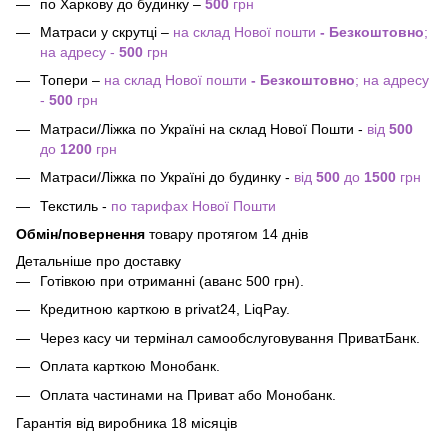
по Харкову до будинку –
500
грн
Матраси у скрутці –
на склад Нової пошти
- Безкоштовно
;
на адресу -
500
грн
Топери –
на склад Нової пошти
- Безкоштовно
; на адресу
-
500
грн
Матраси/Ліжка по Україні на склад Нової Пошти -
від
500
до
1200
грн
Матраси/Ліжка по Україні до будинку -
від
500
до
1500
грн
Текстиль -
по тарифах Нової Пошти
Обмін/повернення
товару протягом 14 днів
Детальніше про доставку
Готівкою при отриманні (аванс 500 грн).
Кредитною карткою в privat24, LiqPay.
Через касу чи термінал самообслуговування ПриватБанк.
Оплата карткою Монобанк.
Оплата частинами на Приват або Монобанк.
Гарантія від виробника 18 місяців