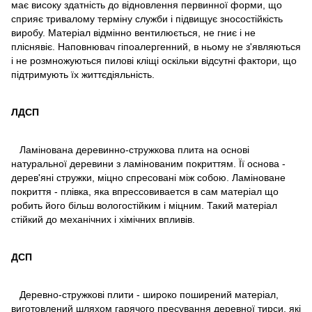
має високу здатність до відновлення первинної форми, що
сприяє тривалому терміну служби і підвищує зносостійкість
виробу. Матеріал відмінно вентилюється, не гниє і не
пліснявіє. Наповнювач гіпоалергенний, в ньому не з'являються
і не розмножуються пилові кліщі оскільки відсутні фактори, що
підтримують їх життєдіяльність.
ЛДСП
Ламінована деревинно-стружкова плита на основі
натуральної деревини з ламінованим покриттям. Її основа -
дерев'яні стружки, міцно спресовані між собою. Ламіноване
покриття - плівка, яка впрессовивается в сам матеріал що
робить його більш вологостійким і міцним. Такий матеріал
стійкий до механічних і хімічних впливів.
ДСП
Деревно-стружкові плити - широко поширений матеріал,
виготовлений шляхом гарячого пресування деревної тирси, які