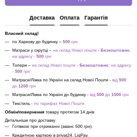
Доставка
Оплата
Гарантія
Власний склад!
по Харкову до будинку –
500
грн
Матраси у скрутці –
на склад Нової пошти
- Безкоштовно
;
на адресу -
500
грн
Топери –
на склад Нової пошти
- Безкоштовно
; на адресу
-
500
грн
Матраси/Ліжка по Україні на склад Нової Пошти -
від
500
до
1200
грн
Матраси/Ліжка по Україні до будинку -
від
500
до
1500
грн
Текстиль -
по тарифах Нової Пошти
Обмін/повернення
товару протягом 14 днів
Детальніше про доставку
Готівкою при отриманні (аванс 500 грн).
Кредитною карткою в privat24, LiqPay.