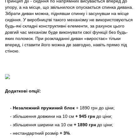
Принцип дії - сидіння по напрямних висувається вперед до
упору, а на місце, що звільнилося опускається спинка дивана.
Зібрати диван можна, піднявши спинку і засунувши на місце
сидіння. У виробництві такого механізму не використовуються
будь-які складні конструктивні елементи, за рахунок цього
довгий час механізм буде виконувати свої функції без будь-
яких поломок. При розкладанні диван «виростає» тільки
вперед, і ставити його можна де завгодно, навіть прямо під
стіною.
Додаткові опції:
-
Незалежний пружиний блок
+ 1890 грн до ціни;
- збільшення довжини на 10 см
+ 945 грн
до ціни;
- збільшення ширини на 10 см
+ 1890 грн
до ціни;
- нестандартний розмір
+ 3%
.