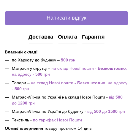
Написати відгук
Доставка
Оплата
Гарантія
Власний склад!
по Харкову до будинку –
500
грн
Матраси у скрутці –
на склад Нової пошти
- Безкоштовно
;
на адресу -
500
грн
Топери –
на склад Нової пошти
- Безкоштовно
; на адресу
-
500
грн
Матраси/Ліжка по Україні на склад Нової Пошти -
від
500
до
1200
грн
Матраси/Ліжка по Україні до будинку -
від
500
до
1500
грн
Текстиль -
по тарифах Нової Пошти
Обмін/повернення
товару протягом 14 днів