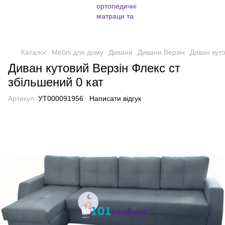
Каталог
Меблі для дому
Дивани
Дивани Верзін
Диван куто
Диван кутовий Верзін Флекс ст
збільшений 0 кат
Артикул:
УТ000091956
Написати відгук