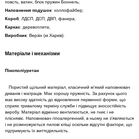
повсть, ватин; блок пружин Боннель;
Наповнення подушок
: холлофайбер;
Короб
: ЛДСП, ДСП, ДВП, фанера;
Каркас
: деревоплита;
Виробник
: Верзін (м.Харків).
Матеріали і механізми
Пінополіуретан
Пористий щільний матеріал, класичний м'який наповнювач
диванів і матраців. Має хорошу пружність. За рахунок цього
має високу здатність до відновлення первинної форми, що
сприяє тривалому терміну служби і підвищує зносостійкість
виробу. Матеріал відмінно вентилюється, не гниє і не
пліснявіє. Наповнювач гіпоалергенний, в ньому не з'являються
і не розмножуються пилові кліщі оскільки відсутні фактори, що
підтримують їх життєдіяльність.