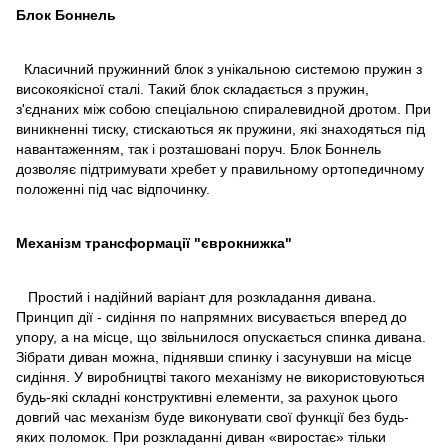
Блок Боннель
Класичний пружинний блок з унікальною системою пружин з
високоякісної сталі. Такий блок складається з пружин,
з'єднаних між собою спеціальною спиралевидной дротом. При
виникненні тиску, стискаються як пружини, які знаходяться під
навантаженням, так і розташовані поруч. Блок Боннель
дозволяє підтримувати хребет у правильному ортопедичному
положенні під час відпочинку.
Механізм трансформації "єврокнижка"
Простий і надійний варіант для розкладання дивана.
Принцип дії - сидіння по напрямних висувається вперед до
упору, а на місце, що звільнилося опускається спинка дивана.
Зібрати диван можна, піднявши спинку і засунувши на місце
сидіння. У виробництві такого механізму не використовуються
будь-які складні конструктивні елементи, за рахунок цього
довгий час механізм буде виконувати свої функції без будь-
яких поломок. При розкладанні диван «виростає» тільки