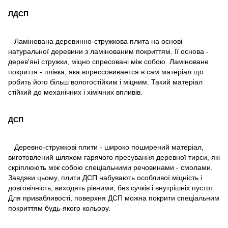
ЛДСП
Ламінована деревинно-стружкова плита на основі
натуральної деревини з ламінованим покриттям. Її основа -
дерев'яні стружки, міцно спресовані між собою. Ламіноване
покриття - плівка, яка впрессовивается в сам матеріал що
робить його більш вологостійким і міцним. Такий матеріал
стійкий до механічних і хімічних впливів.
ДСП
Деревно-стружкові плити - широко поширений матеріал,
виготовлений шляхом гарячого пресування деревної тирси, які
скріплюють між собою спеціальними речовинами - смолами.
Завдяки цьому, плити ДСП набувають особливої ​​міцність і
довговічність, виходять рівними, без сучків і внутрішніх пустот.
Для привабливості, поверхня ДСП можна покрити спеціальним
покриттям будь-якого кольору.