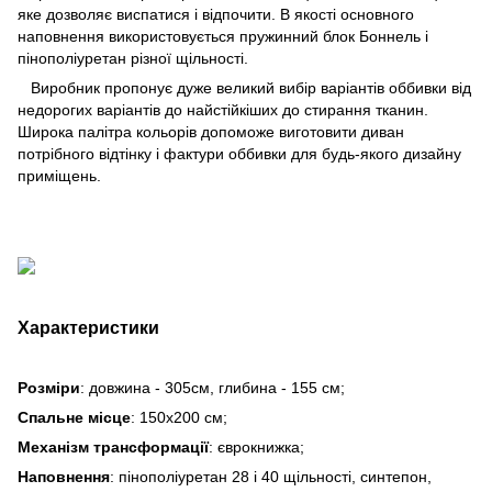
яке дозволяє виспатися і відпочити. В якості основного
наповнення використовується пружинний блок Боннель і
пінополіуретан різної щільності.
Виробник пропонує дуже великий вибір варіантів оббивки від
недорогих варіантів до найстійкіших до стирання тканин.
Широка палітра кольорів допоможе виготовити диван
потрібного відтінку і фактури оббивки для будь-якого дизайну
приміщень.
Характеристики
Розміри
: довжина - 305см, глибина - 155 см;
Спальне місце
: 150х200 см;
Механізм трансформації
: єврокнижка;
Наповнення
: пінополіуретан 28 і 40 щільності, синтепон,