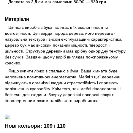
Доплата за
2,5
см між ламелями 80/90 — 93
0
грн.
Матеріали
Цінність виробів з бука полягає в їх екологічності та
довговічності. Це тверда порода дерева, його перевага -
натуральна текстура і високі експлуатаційні характеристики.
Дерево бук має високий показник міцності, твердості і
щільності. Структура деревини має дрібну однорідну текстуру,
без сучків. Завдяки цьому виріб виглядає по-справжньому
красиво.
Якщо купити ліжко в спальню з бука, Ваша кімната буде
наповнена позитивною енергетикою. Меблі з цієї деревини
підвищують в організмі людини стресостійкість і сприяють
поліпшенню кровообігу. Крім того, такі меблі гіпоалергенні і
безпечні для людини. Зверху дерев'яні поверхні покриті
гіпоалергенним лаком італійського виробництва.
Нові кольори: 109 і 110