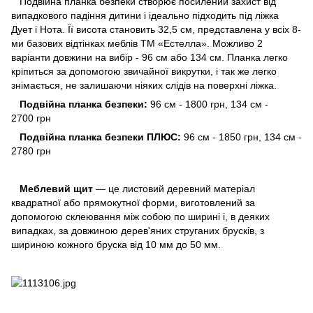
Подвійна планка безпеки створює посилений захист від
випадкового падіння дитини і ідеально підходить під ліжка
Дует і Нота. Її висота становить 32,5 см, представлена ​​у всіх 8-
ми базових відтінках меблів ТМ «Естелла». Можливо 2
варіанти довжини на вибір - 96 см або 134 см. Планка легко
кріпиться за допомогою звичайної викрутки, і так же легко
знімається, не залишаючи ніяких слідів на поверхні ліжка.
Подвійна планка безпеки:
96 см - 1800 грн, 134 см -
2700 грн
Подвійна планка безпеки ПЛЮС:
96 см - 1850 грн, 134 см -
2780 грн
Меблевий щит
— це листовий деревний матеріал
квадратної або прямокутної форми, виготовлений за
допомогою склеювання між собою по ширині і, в деяких
випадках, за довжиною дерев'яних струганих брусків, з
шириною кожного бруска від 10 мм до 50 мм.