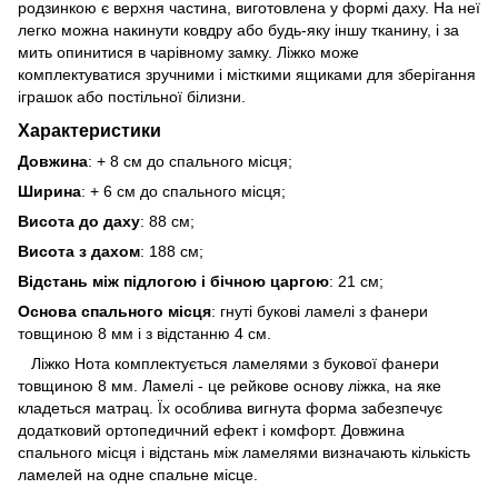
родзинкою є верхня частина, виготовлена ​​у формі даху. На неї
легко можна накинути ковдру або будь-яку іншу тканину, і за
мить опинитися в чарівному замку. Ліжко може
комплектуватися зручними і місткими ящиками для зберігання
іграшок або постільної білизни.
Характеристики
Довжина
: + 8 см до спального місця;
Ширина
: + 6 см до спального місця;
Висота до даху
: 88 см;
Висота з дахом
: 188 см;
Відстань між підлогою і бічною царгою
: 21 см;
Основа спального місця
: гнуті букові ламелі з фанери
товщиною 8 мм і з відстанню 4 см.
Ліжко Нота комплектується ламелями з букової фанери
товщиною 8 мм. Ламелі - це рейкове основу ліжка, на яке
кладеться матрац. Їх особлива вигнута форма забезпечує
додатковий ортопедичний ефект і комфорт. Довжина
спального місця і відстань між ламелями визначають кількість
ламелей на одне спальне місце.