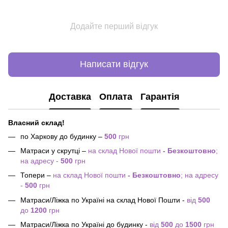
Додайте перший відгук
Написати відгук
Доставка
Оплата
Гарантія
Власний склад!
по Харкову до будинку –
500
грн
Матраси у скрутці –
на склад Нової пошти
- Безкоштовно
;
на адресу -
500
грн
Топери –
на склад Нової пошти
- Безкоштовно
; на адресу
-
500
грн
Матраси/Ліжка по Україні на склад Нової Пошти -
від
500
до
1200
грн
Матраси/Ліжка по Україні до будинку -
від
500
до
1500
грн