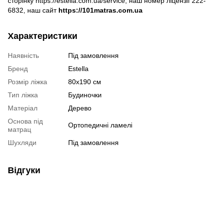
сторінку https://estella.com.ua/service, наш номер ліцензії 222-
6832, наш сайт
https://101matras.com.ua
Характеристики
Наявність
Під замовлення
Бренд
Estella
Розмір ліжка
80х190 см
Тип ліжка
Будиночки
Матеріал
Дерево
Основа під
Ортопедичні ламелі
матрац
Шухляди
Під замовлення
Відгуки