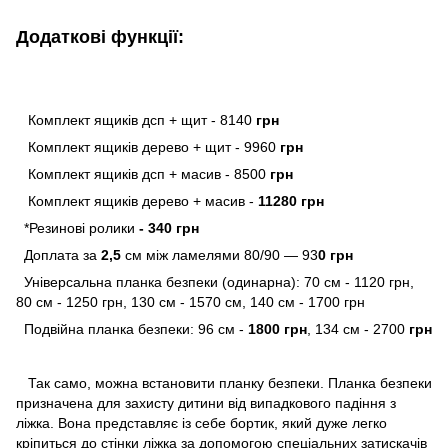
Додаткові функції:
Комплект ящиків дсп + щит - 8140
грн
Комплект ящиків дерево + щит - 9960
грн
Комплект ящиків дсп + масив - 8500
грн
Комплект ящиків дерево + масив -
11280
грн
*Резинові ролики
- 340 грн
Доплата за
2,5
см між ламелями 80/90 — 93
0
грн
Універсальна планка безпеки (одинарна): 70 см - 1120 грн,
80 см - 1250 грн, 130 см - 1570 см, 140 см - 1700 грн
Подвійна планка безпеки:
96 см -
1800 грн
, 134 см - 2700
грн
Так само, можна встановити планку безпеки. Планка безпеки
призначена для захисту дитини від випадкового падіння з
ліжка. Вона представляє із себе бортик, який дуже легко
кріпиться до стінки ліжка за допомогою спеціальних затискачів