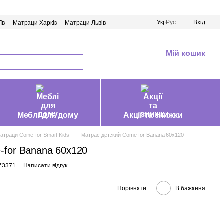
Укр
Рус
Вхід
їв
Матраци Харків
Матраци Львів
Мій кошик
Меблі для дому
Акції та знижки
атраци Come-for Smart Kids
Матрас детский Come-for Banana 60х120
-for Banana 60х120
73371
Написати відгук
Порівняти
В бажання