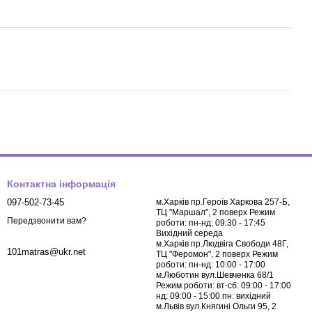
Контактна інформація
097-502-73-45
м.Харків пр.Героїв Харкова 257-Б,
ТЦ "Маршал", 2 поверх Режим
Передзвонити вам?
роботи: пн-нд: 09:30 - 17:45
Вихідний середа
м.Харків пр.Людвіга Свободи 48Г,
101matras@ukr.net
ТЦ "Феромон", 2 поверх Режим
роботи: пн-нд: 10:00 - 17:00
м.Люботин вул.Шевченка 68/1
Режим роботи: вт-сб: 09:00 - 17:00
нд: 09:00 - 15:00 пн: вихідний
м.Львів вул.Княгині Ольги 95, 2