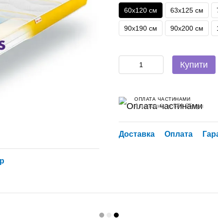
60х120 см
63х125 см
90х190 см
90х200 см
Купити
ОПЛАТА ЧАСТИНАМИ
4 платежі по 881.75 грн
Доставка
Оплата
Гар
ар