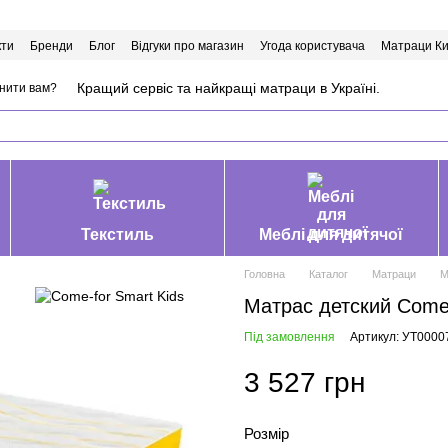
кти
Бренди
Блог
Відгуки про магазин
Угода користувача
Матраци Ки
Кращий сервіс та найкращі матраци в Україні.
нити вам?
Текстиль
Меблі для дитячої
Головна
Каталог
Матраци
М
Матрас детский Come
Під замовлення
Артикул: УТ0000
3 527 грн
Розмір