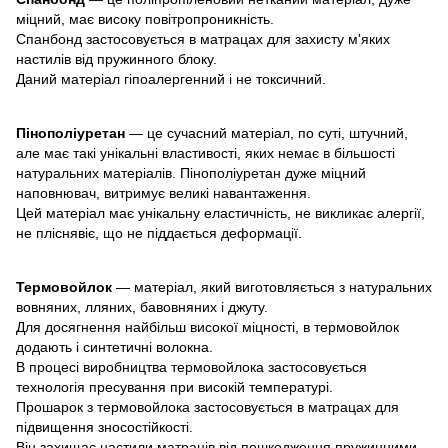
міцний, має високу повітропроникність.
Спанбонд застосовується в матрацах для захисту м'яких
настилів від пружинного блоку.
Даний матеріал гіпоалергенний і не токсичний.
Пінополіуретан
— це сучасний матеріал, по суті, штучний,
але має такі унікальні властивості, яких немає в більшості
натуральних матеріалів. Пінополіуретан дуже міцний
наповнювач, витримує великі навантаження.
Цей матеріал має унікальну еластичність, не викликає алергії,
не пліснявіє, що не піддається деформації.
Термовойлок
— матеріал, який виготовляється з натуральних
вовняних, лляних, бавовняних і джуту.
Для досягнення найбільш високої міцності, в термовойлок
додають і синтетичні волокна.
В процесі виробництва термовойлока застосовується
технологія пресування при високій температурі.
Прошарок з термовойлока застосовується в матрацах для
підвищення зносостійкості.
Він захищає настили матраців від пошкодження пружинними