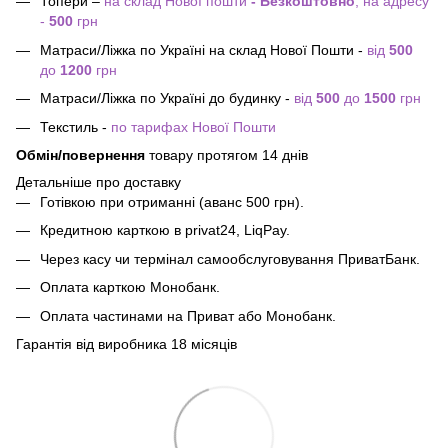
Топери –
на склад Нової пошти
- Безкоштовно
; на адресу
-
500
грн
Матраси/Ліжка по Україні на склад Нової Пошти -
від
500
до
1200
грн
Матраси/Ліжка по Україні до будинку -
від
500
до
1500
грн
Текстиль -
по тарифах Нової Пошти
Обмін/повернення
товару протягом 14 днів
Детальніше про доставку
Готівкою при отриманні (аванс 500 грн).
Кредитною карткою в privat24, LiqPay.
Через касу чи термінал самообслуговування ПриватБанк.
Оплата карткою Монобанк.
Оплата частинами на Приват або Монобанк.
Гарантія від виробника 18 місяців