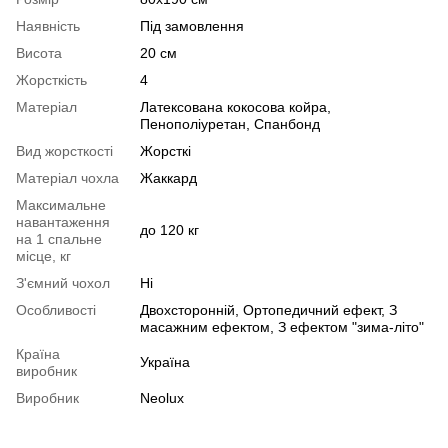
Наявність
Під замовлення
Висота
20 см
Жорсткість
4
Матеріал
Латексована кокосова койра
,
Пенополіуретан
,
Спанбонд
Вид жорсткості
Жорсткі
Матеріал чохла
Жаккард
Максимальне
навантаження
до 120 кг
на 1 спальне
місце, кг
З'ємний чохол
Ні
Особливості
Двохсторонній
,
Ортопедичний ефект
,
З
масажним ефектом
,
З ефектом "зима-літо"
Країна
Україна
виробник
Виробник
Neolux