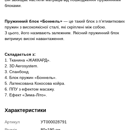
блоками.
Пружинний блок «Боннель»
— це такий блок з п'ятивиткових
пружин з високоякісної сталі, які скріплені між собою.
З цього, його називають залежним. Якісний пружинний блок
витримує високі навантаження.
Складається з:
1. Тканина «ЖАККАРД».
2. 3D Aerosystem.
3. Спанбонд.
4. Блок пружин «Боннель».
5. Латексована Кокосова койра.
6. ППУ з ефектом масажу.
7. Ефект «Зима-Літо».
Характеристики
Артикул
УТ000028791
Розмір
80х190 см