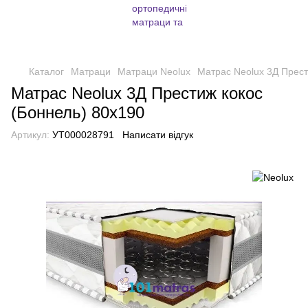
Каталог
Матраци
Матраци Neolux
Матрас Neolux 3Д Прест
Матрас Neolux 3Д Престиж кокос
(Боннель) 80х190
Артикул:
УТ000028791
Написати відгук