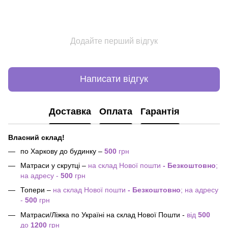
Додайте перший відгук
Написати відгук
Доставка
Оплата
Гарантія
Власний склад!
по Харкову до будинку –
500
грн
Матраси у скрутці –
на склад Нової пошти
- Безкоштовно
;
на адресу -
500
грн
Топери –
на склад Нової пошти
- Безкоштовно
; на адресу
-
500
грн
Матраси/Ліжка по Україні на склад Нової Пошти -
від
500
до
1200
грн