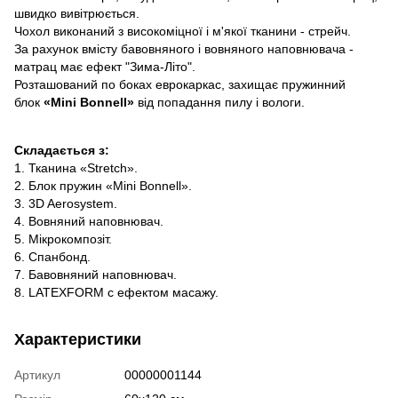
швидко вивітрюється.
Чохол виконаний з високоміцної і м'якої тканини - стрейч.
За рахунок вмісту бавовняного і вовняного наповнювача -
матрац має ефект "Зима-Літо".
Розташований по боках еврокаркас, захищає пружинний
блок
«Mini Bonnell»
від попадання пилу і вологи.
Складається з:
1. Тканина «Stretch».
2. Блок пружин «Mini Bonnell».
3. 3D Aerosystem.
4. Вовняний наповнювач.
5. Мікрокомпозіт.
6. Спанбонд.
7. Бавовняний наповнювач.
8. LATEXFORM c ефектом масажу.
Характеристики
Артикул
00000001144