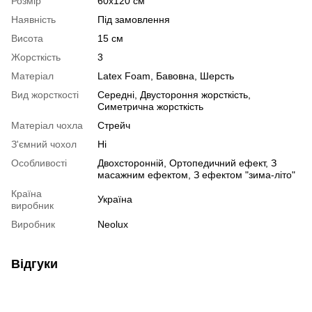
Розмір
60х120 см
Наявність
Під замовлення
Висота
15 см
Жорсткість
3
Матеріал
Latex Foam
,
Бавовна
,
Шерсть
Вид жорсткості
Середні
,
Двустороння жорсткість
,
Симетрична жорсткість
Матеріал чохла
Стрейч
З'ємний чохол
Ні
Особливості
Двохсторонній
,
Ортопедичний ефект
,
З
масажним ефектом
,
З ефектом "зима-літо"
Країна
Україна
виробник
Виробник
Neolux
Відгуки