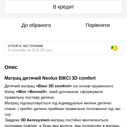
В кредит
До обраного
Порівняти
ОПЛАТА ЧАСТИНАМИ
4 платежі по 616.25 грн
Опис
Матрац дитячий Neolux ВІКСІ 3D comfort
Дитячий матрац
«Віксі 3D comfort»
на основі пружинного
блоку
«Mini «Bonnell»
, який допомагає сформувати
правильну поставу дитини.
Матрац підлаштовується під індивідуальні вигини дитячої
спини, і хребет дитини приймає правильне положення під час
сну.
Завдяки
3D Aerosystem
матрац постійно вентилюється
потоками повітря, а будь-яка волога, яка потрапляє в матрац,