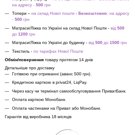
на адресу -
500
грн
Топери –
на склад Нової пошти
- Безкоштовно
; на адресу
-
500
грн
Матраси/Ліжка по Україні на склад Нової Пошти -
від
500
до
1200
грн
Матраси/Ліжка по Україні до будинку -
від
500
до
1500
грн
Текстиль -
по тарифах Нової Пошти
Обмін/повернення
товару протягом 14 днів
Детальніше про доставку
Готівкою при отриманні (аванс 500 грн).
Кредитною карткою в privat24, LiqPay.
Через касу чи термінал самообслуговування ПриватБанк.
Оплата карткою Монобанк.
Оплата частинами на Приват або Монобанк.
Гарантія від виробника 18 місяців