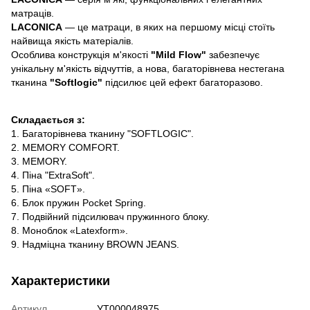
матраців.
LACONICA
— це матраци, в яких на першому місці стоїть
найвища якість матеріалів.
Особлива конструкція м'якості
"Mild Flow"
забезпечує
унікальну м'якість відчуттів, а нова, багаторівнева нестегана
тканина
"Softlogic"
підсилює цей ефект багаторазово.
Складається з:
1. Багаторівнева тканину "SOFTLOGIC".
2. MEMORY COMFORT.
3. MEMORY.
4. Піна "ExtraSoft".
5. Піна «SOFT».
6. Блок пружин Pocket Spring.
7. Подвійний підсилювач пружинного блоку.
8. Моноблок «Latexform».
9. Надміцна тканину BROWN JEANS.
Характеристики
Артикул
УТ000048975