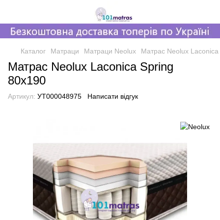
Каталог
Матраци
Матраци Neolux
Матрас Neolux Laconica
Матрас Neolux Laconica Spring
80х190
Артикул:
УТ000048975
Написати відгук