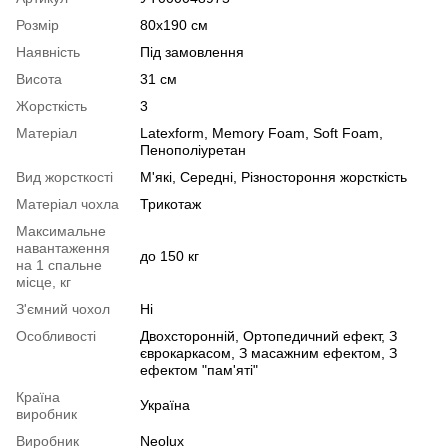
Розмір
80х190 см
Наявність
Під замовлення
Висота
31 см
Жорсткість
3
Матеріал
Latexform
,
Memory Foam
,
Soft Foam
,
Пенополіуретан
Вид жорсткості
М'які
,
Середні
,
Різностороння жорсткість
Матеріал чохла
Трикотаж
Максимальне
навантаження
до 150 кг
на 1 спальне
місце, кг
З'ємний чохол
Ні
Особливості
Двохсторонній
,
Ортопедичний ефект
,
З
єврокаркасом
,
З масажним ефектом
,
З
ефектом "пам'яті"
Країна
Україна
виробник
Виробник
Neolux