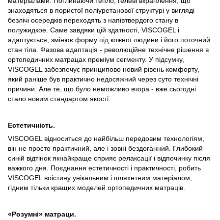
матеріалами. Поглинаючи тепло, гелеві вкраплення, що
знаходяться в пористої поліуретанової структурі у вигляді
безлічі осередків переходять з напівтвердого стану в
полужидкое. Саме завдяки цій здатності, VISCOGEL і
адаптується, змінює форму під кожної людини і його поточний
стан тіла. Фазова адаптація - революційне технічне рішення в
ортопедичних матрацах преміум сегменту. У підсумку,
VISCOGEL забезпечує принципово новий рівень комфорту,
який раніше був практично недосяжний через суто технічні
причини. Але те, що було неможливо вчора - вже сьогодні
стало новим стандартом якості.
Естетичність.
VISCOGEL відноситься до найбільш передовим технологіям,
він не просто практичний, але і зовні бездоганний. Глибокий
синій відтінок якнайкраще сприяє релаксації і відпочинку після
важкого дня. Поєднання естетичності і практичності, робить
VISCOGEL воістину унікальним і шляхетним матеріалом,
гідним тільки кращих моделей ортопедичних матраців.
«Розумні» матраци.