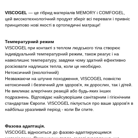
VISCOGEL
— це гібрид матеріалів MEMORY і COMFOGEL,
цей високотехнологічний продукт зберіг всі переваги і привніс
принципово нові якості в ортопедичні матраци!
Температурний режим
VISCOGEL при контакті з теплом людського тіла створює
індивідуальний температурний режим, також реагує і на
навколишнє температуру, завдяки чому здатний ефективно
розсіювати надлишок тепла, коли це необхідно.
Нетоксичний (екологічний)
Незважаючи на штучне походження, VISCOGEL повністю
нетоксичний і безпечний для здоров'я, як дорослих, так і дітей.
Не викликає алергічних реакцій або будь-яких інших
подразнень. Відповідає найсуворішим санітарним і гігієнічним
стандартам Європи. VISCOGEL піклується про ваше здоров'я в
найбільш уразливий період - коли Ви спите.
Фазова адаптація.
VISCOGEL відноситься до фазово-адаптирующимся