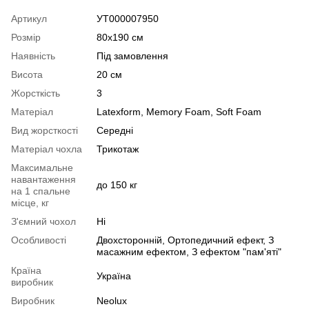
Артикул
УТ000007950
Розмір
80х190 см
Наявність
Під замовлення
Висота
20 см
Жорсткість
3
Матеріал
Latexform
,
Memory Foam
,
Soft Foam
Вид жорсткості
Середні
Матеріал чохла
Трикотаж
Максимальне
навантаження
до 150 кг
на 1 спальне
місце, кг
З'ємний чохол
Ні
Особливості
Двохсторонній
,
Ортопедичний ефект
,
З
масажним ефектом
,
З ефектом "пам'яті"
Країна
Україна
виробник
Виробник
Neolux