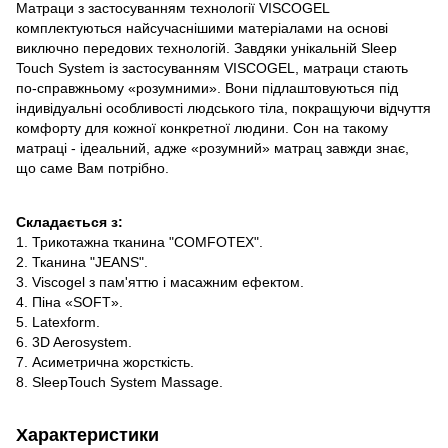
Матраци з застосуванням технології VISCOGEL
комплектуються найсучаснішими матеріалами на основі
виключно передових технологій. Завдяки унікальній Sleep
Touch System із застосуванням VISCOGEL, матраци стають
по-справжньому «розумними». Вони підлаштовуються під
індивідуальні особливості людського тіла, покращуючи відчуття
комфорту для кожної конкретної людини. Сон на такому
матраці - ідеальний, адже «розумний» матрац завжди знає,
що саме Вам потрібно.
Складається з:
1. Трикотажна тканина "COMFOTEX".
2. Тканина "JEANS".
3. Viscogel з пам'яттю і масажним ефектом.
4. Піна «SOFT».
5. Latexform.
6. 3D Aerosystem.
7. Асиметрична жорсткість.
8. SleepTouch System Massage.
Характеристики