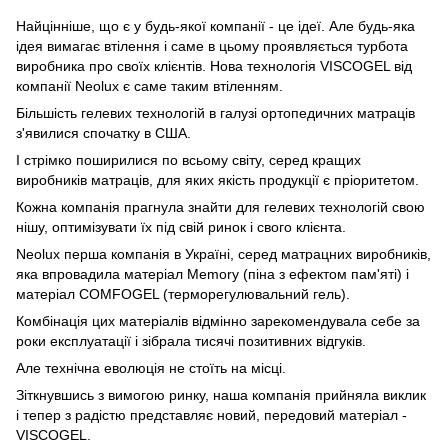
Найцінніше, що є у будь-якої компанії - це ідеї. Але будь-яка
ідея вимагає втілення і саме в цьому проявляється турбота
виробника про своїх клієнтів. Нова технологія VISCOGEL від
компанії Neolux є саме таким втіленням.
Більшість гелевих технологій в галузі ортопедичних матраців
з'явилися спочатку в США.
І стрімко поширилися по всьому світу, серед кращих
виробників матраців, для яких якість продукції є пріоритетом.
Кожна компанія прагнула знайти для гелевих технологій свою
нішу, оптимізувати їх під свій ринок і свого клієнта.
Neolux перша компанія в Україні, серед матрацних виробників,
яка впровадила матеріал Memory (піна з ефектом пам'яті) і
матеріал COMFOGEL (терморегулювальний гель).
Комбінація цих матеріалів відмінно зарекомендувала себе за
роки експлуатації і зібрала тисячі позитивних відгуків.
Але технічна еволюція не стоїть на місці.
Зіткнувшись з вимогою ринку, наша компанія прийняла виклик
і тепер з радістю представляє новий, передовий матеріал -
VISCOGEL.