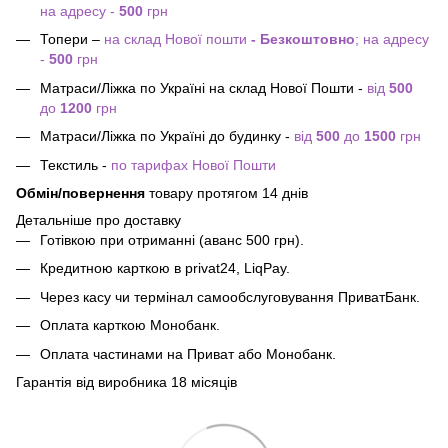
на адресу -
500
грн
Топери –
на склад Нової пошти
- Безкоштовно
; на адресу
-
500
грн
Матраси/Ліжка по Україні на склад Нової Пошти -
від
500
до
1200
грн
Матраси/Ліжка по Україні до будинку -
від
500
до
1500
грн
Текстиль -
по тарифах Нової Пошти
Обмін/повернення
товару протягом 14 днів
Детальніше про доставку
Готівкою при отриманні (аванс 500 грн).
Кредитною карткою в privat24, LiqPay.
Через касу чи термінал самообслуговування ПриватБанк.
Оплата карткою Монобанк.
Оплата частинами на Приват або Монобанк.
Гарантія від виробника 18 місяців