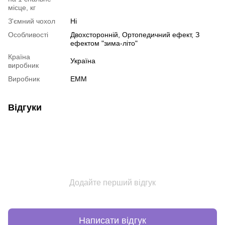
місце, кг
З'ємний чохол
Ні
Особливості
Двохсторонній
,
Ортопедичний ефект
,
З
ефектом "зима-літо"
Країна
Україна
виробник
Виробник
ЕММ
Відгуки
Додайте перший відгук
Написати відгук