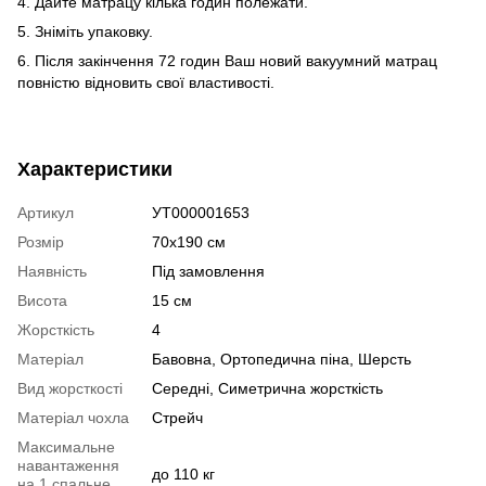
4. Дайте матрацу кілька годин полежати.
5. Зніміть упаковку.
6. Після закінчення 72 годин Ваш новий вакуумний матрац
повністю відновить свої властивості.
Характеристики
Артикул
УТ000001653
Розмір
70х190 см
Наявність
Під замовлення
Висота
15 см
Жорсткість
4
Матеріал
Бавовна
,
Ортопедична піна
,
Шерсть
Вид жорсткості
Середні
,
Симетрична жорсткість
Матеріал чохла
Стрейч
Максимальне
навантаження
до 110 кг
на 1 спальне