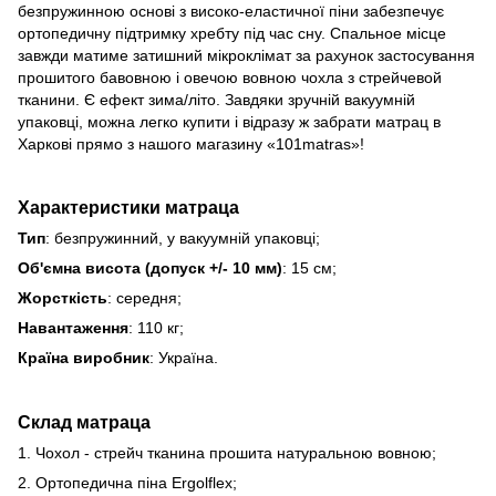
безпружинною основі з високо-еластичної піни забезпечує
ортопедичну підтримку хребту під час сну. Cпальное місце
завжди матиме затишний мікроклімат за рахунок застосування
прошитого бавовною і овечою вовною чохла з стрейчевой
тканини. Є ефект зима/літо. Завдяки зручній вакуумній
упаковці, можна легко купити і відразу ж забрати матрац в
Харкові прямо з нашого магазину «101matras»!
Характеристики матраца
Тип
: безпружинний, у вакуумній упаковці;
Об'ємна висота (допуск +/- 10 мм)
: 15 см;
Жорсткість
: середня;
Навантаження
: 110 кг;
Країна виробник
: Україна.
Склад матраца
1. Чохол - стрейч тканина прошита натуральною вовною;
2. Ортопедична піна Ergolflex;