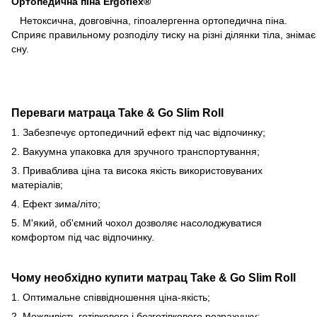
Ортопедична піна Ergoflex®
Нетоксична, довговічна, гіпоалергенна ортопедична піна.
Сприяє правильному розподілу тиску на різні ділянки тіла, знімає
сну.
Переваги матраца Take & Go Slim Roll
1. Забезпечує ортопедичний ефект під час відпочинку;
2. Вакуумна упаковка для зручного транспортування;
3. Приваблива ціна та висока якість використовуваних
матеріалів;
4. Ефект зима/літо;
5. М'який, об'ємний чохол дозволяє насолоджуватися
комфортом під час відпочинку.
Чому необхідно купити матрац Take & Go Slim Roll
1. Оптимальне співвідношення ціна-якість;
2. Можливість готівкового і безготівкового розрахунку;