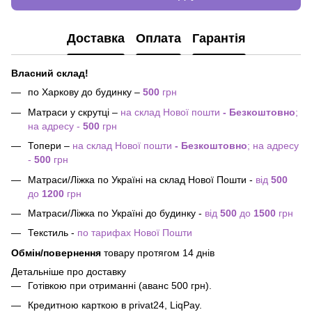
Доставка
Оплата
Гарантія
Власний склад!
по Харкову до будинку –
500
грн
Матраси у скрутці –
на склад Нової пошти
- Безкоштовно
;
на адресу -
500
грн
Топери –
на склад Нової пошти
- Безкоштовно
; на адресу
-
500
грн
Матраси/Ліжка по Україні на склад Нової Пошти -
від
500
до
1200
грн
Матраси/Ліжка по Україні до будинку -
від
500
до
1500
грн
Текстиль -
по тарифах Нової Пошти
Обмін/повернення
товару протягом 14 днів
Детальніше про доставку
Готівкою при отриманні (аванс 500 грн).
Кредитною карткою в privat24, LiqPay.