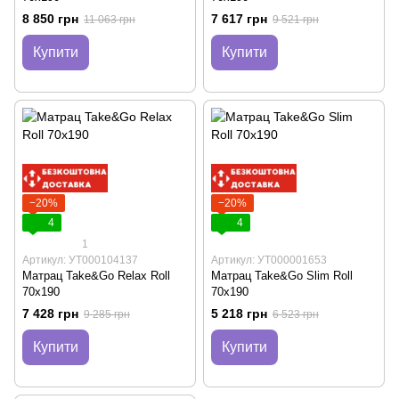
8 850 грн
7 617 грн
11 063 грн
9 521 грн
Купити
Купити
−20%
−20%
4
4
1
Артикул: УТ000104137
Артикул: УТ000001653
Матрац Take&Go Relax Roll
Матрац Take&Go Slim Roll
70х190
70х190
7 428 грн
5 218 грн
9 285 грн
6 523 грн
Купити
Купити