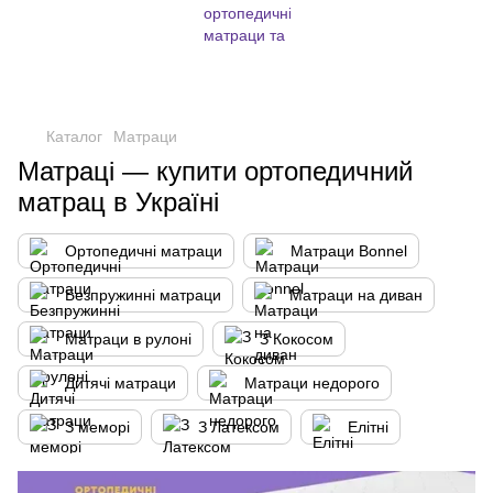
,
Каталог
Матраци
Матраці — купити ортопедичний
матрац в Україні
Ортопедичні матраци
Матраци Bonnel
Безпружинні матраци
Матраци на диван
Матраци в рулоні
З Кокосом
Дитячі матраци
Матраци недорого
З меморі
З Латексом
Елітні