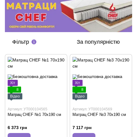
Фільтр
За популярністю
1
Хіт
Хіт
8
8
Відео
Відео
Артикул: УТ000104565
Артикул: УТ000104569
Матрац CHEF №1 70х190 см
Матрац CHEF №3 70х190 см
6 373 грн
7 117 грн