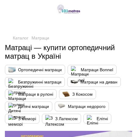
,
Каталог
Матраци
Матраці — купити ортопедичний
матрац в Україні
Ортопедичні матраци
Матраци Bonnel
Безпружинні матраци
Матраци на диван
Матраци в рулоні
З Кокосом
Дитячі матраци
Матраци недорого
З меморі
З Латексом
Елітні