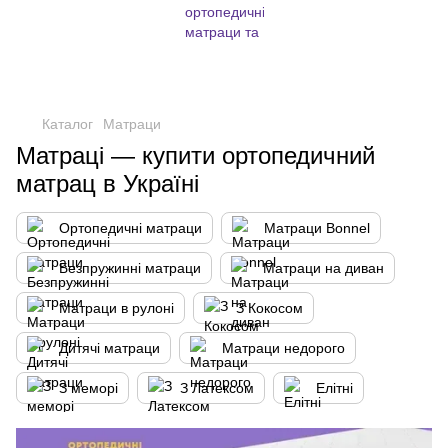
,
Каталог
Матраци
Матраці — купити ортопедичний
матрац в Україні
Ортопедичні матраци
Матраци Bonnel
Безпружинні матраци
Матраци на диван
Матраци в рулоні
З Кокосом
Дитячі матраци
Матраци недорого
З меморі
З Латексом
Елітні