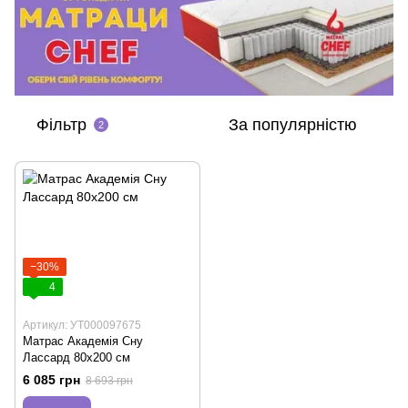
Фільтр
За популярністю
2
−30%
4
Артикул: УТ000097675
Матрас Академія Сну
Лассард 80х200 см
6 085 грн
8 693 грн