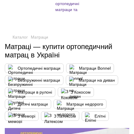
,
Каталог
Матраци
Матраці — купити ортопедичний
матрац в Україні
Ортопедичні матраци
Матраци Bonnel
Безпружинні матраци
Матраци на диван
Матраци в рулоні
З Кокосом
Дитячі матраци
Матраци недорого
З меморі
З Латексом
Елітні