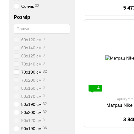
32
Сончік
5 47
Розмір
0
60х120 см
0
60х140 см
0
63х125 см
0
70х140 см
32
70х190 см
0
70х200 см
0
4
80х160 см
0
80х170 см
Артикул: 
32
80х190 см
Матрац Nikel
32
80х200 см
3 84
0
90х120 см
36
90х190 см