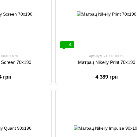
4
УТ000100078
Артикул: УТ000100095
y Screen 70х190
Матрац Nikelly Print 70х190
4 грн
4 389 грн