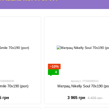
−10%
4
УТ000080505
Артикул: УТ000080521
mile 70х190 (рол)
Матрац Nikelly Soul 70х190 (ро
5 грн
3 965 грн
4 406 грн