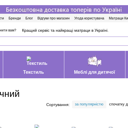
кти
Бренди
Блог
Відгуки про магазин
Угода користувача
Матраци Ки
Кращий сервіс та найкращі матраци в Україні.
нити вам?
Текстиль
Меблі для дитячої
ичний
за популярністю
спочатку 
Сортування: