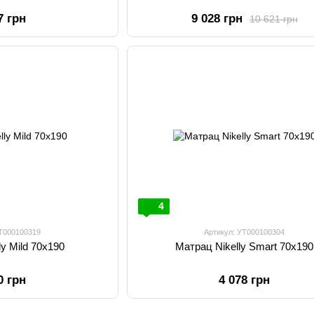
7 грн
9 028 грн
10 621 грн
4
УТ000100319
Артикул: УТ000100304
ly Mild 70х190
Матрац Nikelly Smart 70х190
0 грн
4 078 грн