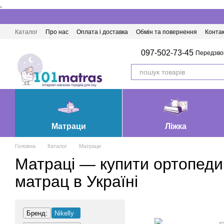
,
Перейти до основного контенту
Каталог
Про нас
Оплата і доставка
Обмін та повернення
Конта
Матраци Івано-Франківськ
097-502-73-45
Передзво
Матраци
Ліжка
Головна
Каталог
Матраци
Матраці — купити ортопед
матрац в Україні
Бренд:
Nikelly