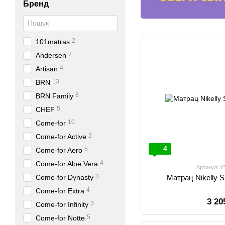
Бренд
2
101matras
7
Andersen
4
Artisan
13
BRN
8
BRN Family
5
CHEF
10
Come-for
2
Come-for Active
4
5
Come-for Aero
4
Come-for Aloe Vera
Артикул: 
3
Come-for Dynasty
Матрац Nikelly S
4
Come-for Extra
3 20
3
Come-for Infinity
5
Come-for Notte