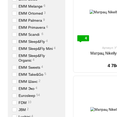
6
EMM Melange
3
EMM Ortomed
9
EMM Palmera
6
EMM Primavera
6
EMM Scandi
4
4
EMM Sleep&Fly
4
Артикул: 
EMM Sleep&Fly Mini
Матрац Nikell
EMM Sleep&Fly
4
Organic
4 78
4
EMM Sweets
5
EMM Take&Go
2
EMM Шанс
4
EMM Эко
54
Eurosleep
10
FDM
2
JBM
4
Luchini