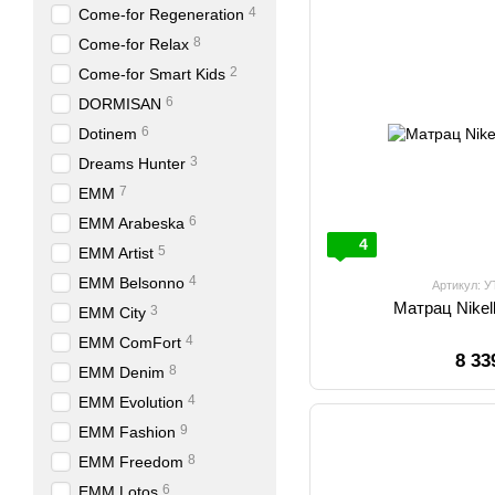
4
Come-for Regeneration
8
Come-for Relax
2
Come-for Smart Kids
6
DORMISAN
6
Dotinem
3
Dreams Hunter
7
EMM
6
EMM Arabeska
4
5
EMM Artist
4
EMM Belsonno
Артикул: 
Матрац Nikel
3
EMM City
4
EMM ComFort
8 33
8
EMM Denim
4
EMM Evolution
9
EMM Fashion
8
EMM Freedom
6
EMM Lotos