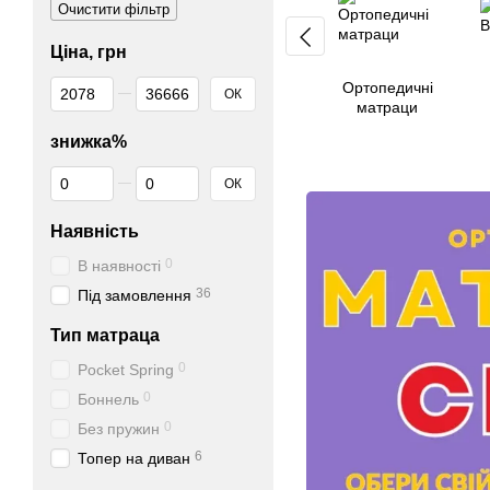
Очистити фільтр
Ціна, грн
Від Ціна, грн
До Ціна, грн
Ортопедичні
ОК
матраци
знижка%
Від знижка%
До знижка%
ОК
Наявність
0
В наявності
36
Під замовлення
Тип матраца
0
Pocket Spring
0
Боннель
0
Без пружин
6
Топер на диван