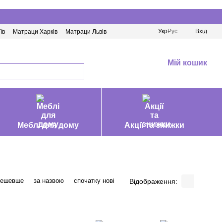
Укр
Рус
Вхід
їв
Матраци Харків
Матраци Львів
Мій кошик
Меблі для дому
Акції та знижки
дешевше
за назвою
спочатку нові
Відображення: