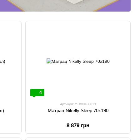
4
Артикул: УТ000100013
л)
Матрац Nikelly Sleep 70х190
8 879 грн