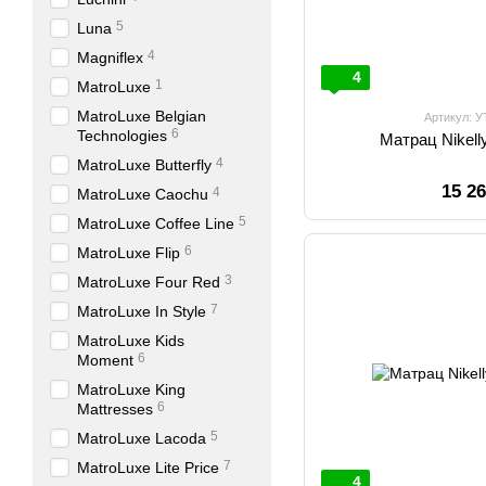
5
Luna
4
Magniflex
4
1
MatroLuxe
MatroLuxe Belgian
Артикул: 
6
Technologies
Матрац Nikell
4
MatroLuxe Butterfly
15 2
4
MatroLuxe Caochu
5
MatroLuxe Coffee Line
6
MatroLuxe Flip
3
MatroLuxe Four Red
7
MatroLuxe In Style
MatroLuxe Kids
6
Moment
MatroLuxe King
6
Mattresses
5
MatroLuxe Lacoda
7
MatroLuxe Lite Price
4