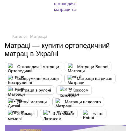
,
Каталог
Матраци
Матраці — купити ортопедичний
матрац в Україні
Ортопедичні матраци
Матраци Bonnel
Безпружинні матраци
Матраци на диван
Матраци в рулоні
З Кокосом
Дитячі матраци
Матраци недорого
З меморі
З Латексом
Елітні