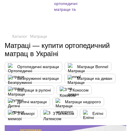
,
Каталог
Матраци
Матраці — купити ортопедичний
матрац в Україні
Ортопедичні матраци
Матраци Bonnel
Безпружинні матраци
Матраци на диван
Матраци в рулоні
З Кокосом
Дитячі матраци
Матраци недорого
З меморі
З Латексом
Елітні