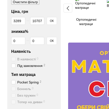
Очистити фільтр
Ціна, грн
Від Ціна, грн
До Ціна, грн
Ортопедичні
ОК
матраци
знижка%
Від знижка%
До знижка%
ОК
Наявність
0
В наявності
2
Під замовлення
Тип матраца
2
Pocket Spring
0
Боннель
0
Без пружин
0
Топер на диван