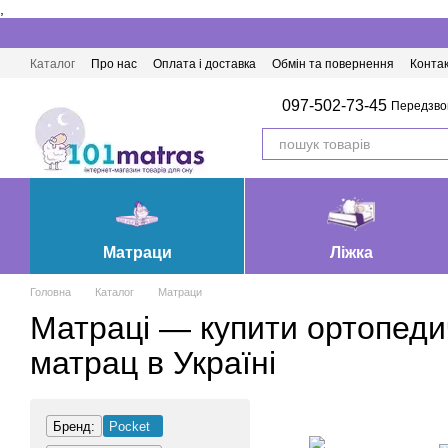
,
Перейти до основного контенту
Каталог
Про нас
Оплата і доставка
Обмін та повернення
Конта
Матраци Івано-Франківськ
097-502-73-45
Передзво
Матраци
Ліжка
Головна
Каталог
Матраци
Матраці — купити ортопед
матрац в Україні
Бренд:
Pocket