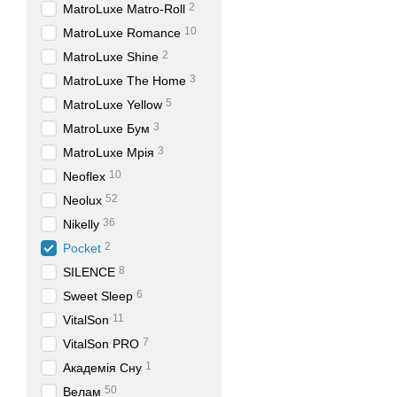
2
MatroLuxe Matro-Roll
10
MatroLuxe Romance
2
MatroLuxe Shine
3
MatroLuxe The Home
5
MatroLuxe Yellow
3
MatroLuxe Бум
3
MatroLuxe Мрія
10
Neoflex
52
Neolux
36
Nikelly
2
Pocket
8
SILENCE
6
Sweet Sleep
11
VitalSon
7
VitalSon PRO
1
Академія Сну
50
Велам