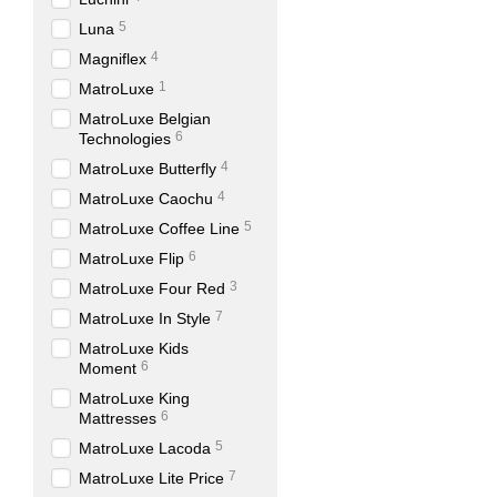
5
Luna
4
Magniflex
1
MatroLuxe
MatroLuxe Belgian
6
Technologies
4
MatroLuxe Butterfly
4
MatroLuxe Caochu
5
MatroLuxe Coffee Line
6
MatroLuxe Flip
3
MatroLuxe Four Red
7
MatroLuxe In Style
MatroLuxe Kids
6
Moment
MatroLuxe King
6
Mattresses
5
MatroLuxe Lacoda
7
MatroLuxe Lite Price