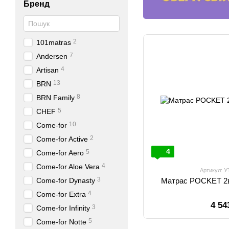
Бренд
2
101matras
7
Andersen
4
Artisan
13
BRN
8
BRN Family
5
CHEF
10
Come-for
2
Come-for Active
4
5
Come-for Aero
4
Come-for Aloe Vera
Артикул: 
3
Come-for Dynasty
Матрас POCKET 2в
4
Come-for Extra
4 54
3
Come-for Infinity
5
Come-for Notte