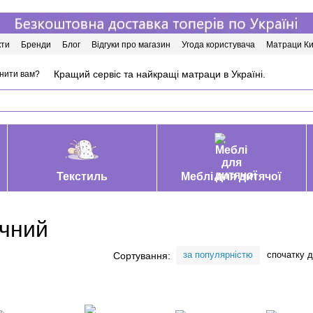
кти
Бренди
Блог
Відгуки про магазин
Угода користувача
Матраци Ки
Кращий сервіс та найкращі матраци в Україні.
нити вам?
Текстиль
Меблі для дитячої
ичний
за популярністю
спочатку 
Сортування: