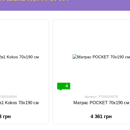
4
УТ000104594
Артикул: УТ000104578
1 Kokos 70х190 см
Матрас POCKET 70х190 см
3 грн
4 361 грн