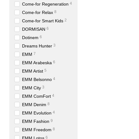
4
Come-for Regeneration
8
Come-for Relax
2
Come-for Smart Kids
6
DORMISAN
6
Dotinem
3
Dreams Hunter
7
EMM
6
EMM Arabeska
5
EMM Artist
4
EMM Belsonno
3
EMM City
4
EMM ComFort
8
EMM Denim
4
EMM Evolution
9
EMM Fashion
8
EMM Freedom
6
EMM Lotos