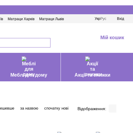
Укр
Рус
Вхід
їв
Матраци Харків
Матраци Львів
Мій кошик
Меблі для дому
Акції та знижки
дешевше
за назвою
спочатку нові
Відображення: