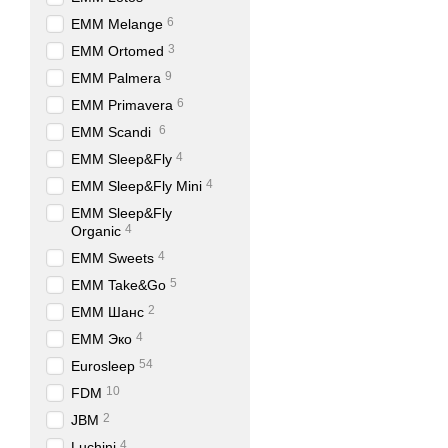
6
EMM Melange
3
EMM Ortomed
9
EMM Palmera
6
EMM Primavera
6
EMM Scandi
4
EMM Sleep&Fly
4
EMM Sleep&Fly Mini
EMM Sleep&Fly
4
Organic
4
EMM Sweets
5
EMM Take&Go
2
EMM Шанс
4
EMM Эко
54
Eurosleep
10
FDM
2
JBM
4
Luchini