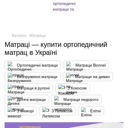
,
Каталог
Матраци
Матраці — купити ортопедичний
матрац в Україні
Ортопедичні матраци
Матраци Bonnel
Безпружинні матраци
Матраци на диван
Матраци в рулоні
З Кокосом
Дитячі матраци
Матраци недорого
З меморі
З Латексом
Елітні