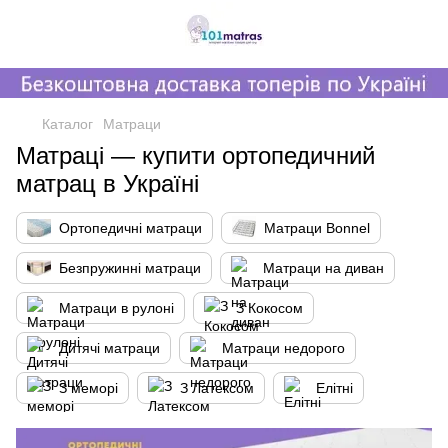
,
Каталог
Матраци
Матраці — купити ортопедичний
матрац в Україні
Ортопедичні матраци
Матраци Bonnel
Безпружинні матраци
Матраци на диван
Матраци в рулоні
З Кокосом
Дитячі матраци
Матраци недорого
З меморі
З Латексом
Елітні