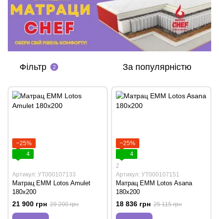
Фільтр
За популярністю
2
−25%
−25%
4
4
2
Артикул: УТ000107133
Артикул: УТ000107151
Матрац EMM Lotos Amulet
Матрац EMM Lotos Asana
180х200
180х200
21 900 грн
18 836 грн
29 200 грн
25 115 грн