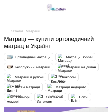
,
Каталог
Матраци
Матраці — купити ортопедичний
матрац в Україні
Ортопедичні матраци
Матраци Bonnel
Безпружинні матраци
Матраци на диван
Матраци в рулоні
З Кокосом
Дитячі матраци
Матраци недорого
З меморі
З Латексом
Елітні