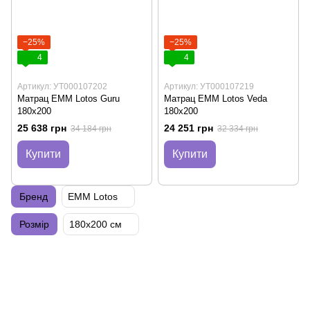
−25%
−25%
4
4
Артикул: УТ000107202
Артикул: УТ000107219
Матрац EMM Lotos Guru
Матрац EMM Lotos Veda
180х200
180х200
25 638 грн
24 251 грн
34 184 грн
32 334 грн
Купити
Купити
Бренд
EMM Lotos
Розмір
180х200 см