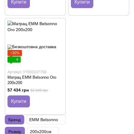
Купити
Купити
−30%
4
Артикул: УТ000107758
Матрац EMM Belsonno Oro
200х200
57 434 грн
82 049 грн
Купити
Бренд
EMM Belsonno
Розмір
200х200см