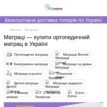
,
Каталог
Матраци
Матраці — купити ортопедичний
матрац в Україні
Ортопедичні матраци
Матраци Bonnel
Безпружинні матраци
Матраци на диван
Матраци в рулоні
З Кокосом
Дитячі матраци
Матраци недорого
З меморі
З Латексом
Елітні