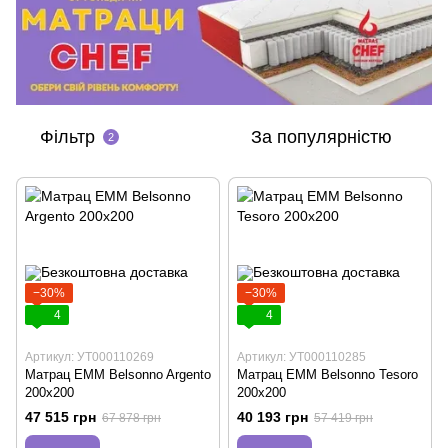
Фільтр
За популярністю
2
−30%
−30%
4
4
Артикул: УТ000110269
Артикул: УТ000110285
Матрац EMM Belsonno Argento
Матрац EMM Belsonno Tesoro
200х200
200х200
47 515 грн
40 193 грн
67 878 грн
57 419 грн