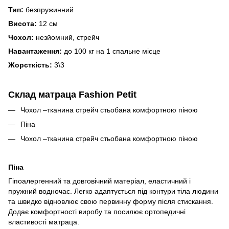
Тип:
безпружинний
Висота:
12 см
Чохол:
незйомний, стрейч
Навантаження:
до 100 кг на 1 спальне місце
Жорсткість:
3\3
Склад матраца Fashion Petit
Чохол –тканина стрейч стьобана комфортною піною
Піна
Чохол –тканина стрейч стьобана комфортною піною
Піна
Гіпоалергенний та довговічний матеріал, еластичний і
пружний водночас. Легко адаптується під контури тіла людини
та швидко відновлює свою первинну форму після стискання.
Додає комфортності виробу та посилює ортопедичні
властивості матраца.