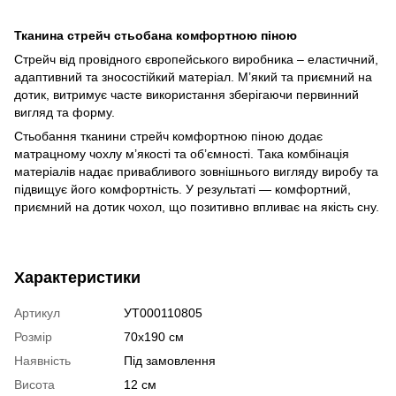
Тканина стрейч стьобана комфортною піною
Стрейч від провідного європейського виробника – еластичний,
адаптивний та зносостійкий матеріал. М’який та приємний на
дотик, витримує часте використання зберігаючи первинний
вигляд та форму.
Стьобання тканини стрейч комфортною піною додає
матрацному чохлу м’якості та об’ємності. Така комбінація
матеріалів надає привабливого зовнішнього вигляду виробу та
підвищує його комфортність. У результаті — комфортний,
приємний на дотик чохол, що позитивно впливає на якість сну.
Характеристики
Артикул
УТ000110805
Розмір
70х190 см
Наявність
Під замовлення
Висота
12 см