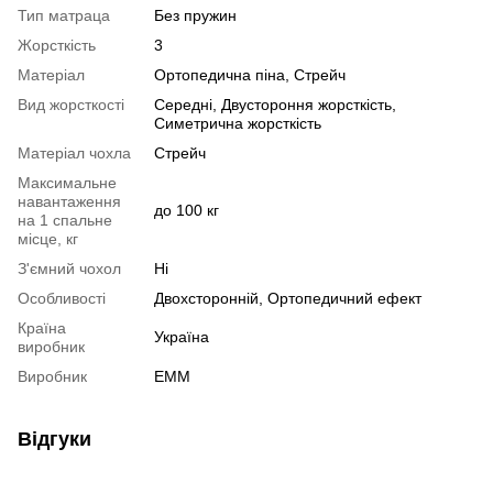
Тип матраца
Без пружин
Жорсткість
3
Матеріал
Ортопедична піна
,
Стрейч
Вид жорсткості
Середні
,
Двустороння жорсткість
,
Симетрична жорсткість
Матеріал чохла
Стрейч
Максимальне
навантаження
до 100 кг
на 1 спальне
місце, кг
З'ємний чохол
Ні
Особливості
Двохсторонній
,
Ортопедичний ефект
Країна
Україна
виробник
Виробник
ЕММ
Відгуки