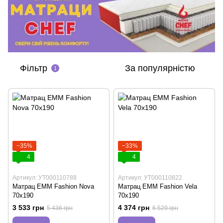
Фільтр
За популярністю
1
−35%
−33%
4
4
Артикул: УТ000110788
Артикул: УТ000110822
Матрац EMM Fashion Nova
Матрац EMM Fashion Vela
70х190
70х190
3 533 грн
4 374 грн
5 436 грн
6 529 грн