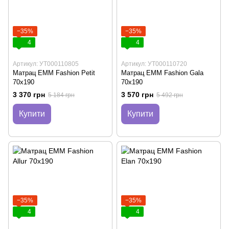
−35%
−35%
4
4
Артикул: УТ000110805
Артикул: УТ000110720
Матрац EMM Fashion Petit
Матрац EMM Fashion Gala
70х190
70х190
3 370 грн
3 570 грн
5 184 грн
5 492 грн
Купити
Купити
−35%
−35%
4
4