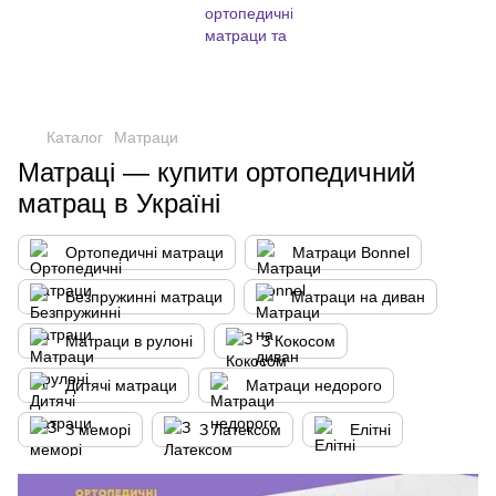
,
Каталог
Матраци
Матраці — купити ортопедичний
матрац в Україні
Ортопедичні матраци
Матраци Bonnel
Безпружинні матраци
Матраци на диван
Матраци в рулоні
З Кокосом
Дитячі матраци
Матраци недорого
З меморі
З Латексом
Елітні