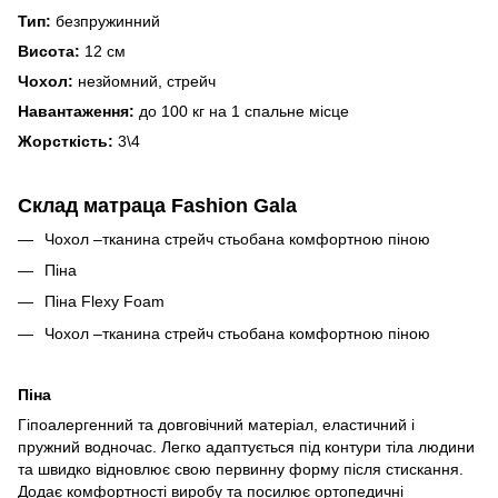
Тип:
безпружинний
Висота:
12 см
Чохол:
незйомний, стрейч
Навантаження:
до 100 кг на 1 спальне місце
Жорсткість:
3\4
Склад матраца Fashion Gala
Чохол –тканина стрейч стьобана комфортною піною
Піна
Піна Flexy Foam
Чохол –тканина стрейч стьобана комфортною піною
Піна
Гіпоалергенний та довговічний матеріал, еластичний і
пружний водночас. Легко адаптується під контури тіла людини
та швидко відновлює свою первинну форму після стискання.
Додає комфортності виробу та посилює ортопедичні