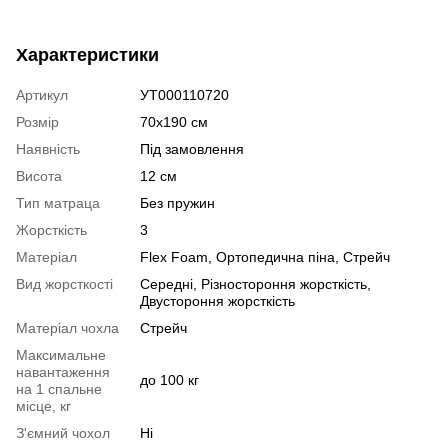
Характеристики
Артикул
УТ000110720
Розмір
70х190 см
Наявність
Під замовлення
Висота
12 см
Тип матраца
Без пружин
Жорсткість
3
Матеріал
Flex Foam
,
Ортопедична піна
,
Стрейч
Вид жорсткості
Середні
,
Різностороння жорсткість
,
Двустороння жорсткість
Матеріал чохла
Стрейч
Максимальне
навантаження
до 100 кг
на 1 спальне
місце, кг
З'ємний чохол
Ні