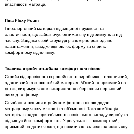
властивості матраца.
Піна Flexy Foam
Гіпоалергенний матеріал підвищеної пружності та
еластичності, що забезпечує оптимальну підтримку тіла під
час сну. Завдяки своїй структурі рівномірно розподіляє
навантаження, швидко відновлює форму та сприяє
комфортному відпочинку.
Тканина стрейч стьобана комфортною піною
Стрейч від провідного європейського виробника – еластичний,
адаптивний та зносостійкий матеріал. М’який та приємний на
дотик, витримує часте використання зберігаючи первинний
вигляд та форму.
Стьобання тканини стрейч комфортною піною додає
матрацному чохлу м’якості та об’ємності. Така комбінація
матеріалів надає привабливого зовнішнього вигляду виробу та
підвищує його комфортність. У результаті — комфортний,
приємний на дотик чохол, що позитивно впливає на якість сну.