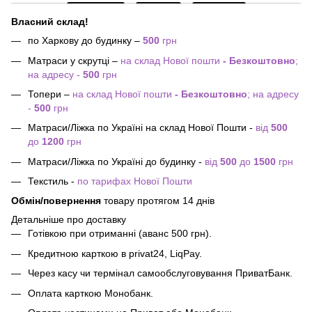
Власний склад!
по Харкову до будинку –
500
грн
Матраси у скрутці –
на склад Нової пошти
- Безкоштовно
;
на адресу -
500
грн
Топери –
на склад Нової пошти
- Безкоштовно
; на адресу
-
500
грн
Матраси/Ліжка по Україні на склад Нової Пошти -
від
500
до
1200
грн
Матраси/Ліжка по Україні до будинку -
від
500
до
1500
грн
Текстиль -
по тарифах Нової Пошти
Обмін/повернення
товару протягом 14 днів
Детальніше про доставку
Готівкою при отриманні (аванс 500 грн).
Кредитною карткою в privat24, LiqPay.
Через касу чи термінал самообслуговування ПриватБанк.
Оплата карткою Монобанк.