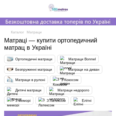
,
Каталог
Матраци
Матраці — купити ортопедичний
матрац в Україні
Ортопедичні матраци
Матраци Bonnel
Безпружинні матраци
Матраци на диван
Матраци в рулоні
З Кокосом
Дитячі матраци
Матраци недорого
З меморі
З Латексом
Елітні