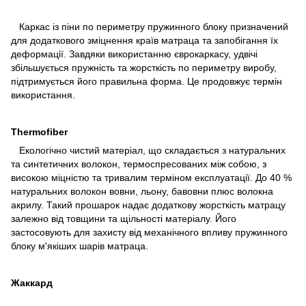
Каркас із піни по периметру пружинного блоку призначений
для додаткового зміцнення країв матраца та запобігання їх
деформації. Завдяки використанню єврокаркасу, удвічі
збільшується пружність та жорсткість по периметру виробу,
підтримується його правильна форма. Це продовжує термін
використання.
Thermofiber
Екологічно чистий матеріал, що складається з натуральних
та синтетичних волокон, термоспресованих між собою, з
високою міцністю та тривалим терміном експлуатації. До 40 %
натуральних волокон вовни, льону, бавовни плюс волокна
акрилу. Такий прошарок надає додаткову жорсткість матрацу
залежно від товщини та щільності матеріалу. Його
застосовують для захисту від механічного впливу пружинного
блоку м'якіших шарів матраца.
Жаккард