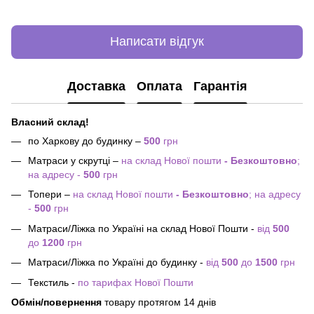
Написати відгук
Доставка
Оплата
Гарантія
Власний склад!
по Харкову до будинку –
500
грн
Матраси у скрутці –
на склад Нової пошти
- Безкоштовно
;
на адресу -
500
грн
Топери –
на склад Нової пошти
- Безкоштовно
; на адресу
-
500
грн
Матраси/Ліжка по Україні на склад Нової Пошти -
від
500
до
1200
грн
Матраси/Ліжка по Україні до будинку -
від
500
до
1500
грн
Текстиль -
по тарифах Нової Пошти
Обмін/повернення
товару протягом 14 днів