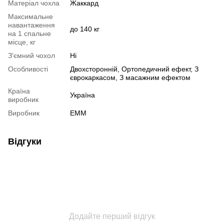
Матеріал чохла
Жаккард
Максимальне
навантаження
до 140 кг
на 1 спальне
місце, кг
З'ємний чохол
Ні
Особливості
Двохсторонній
,
Ортопедичний ефект
,
З
єврокаркасом
,
З масажним ефектом
Країна
Україна
виробник
Виробник
ЕММ
Відгуки
Додайте перший відгук