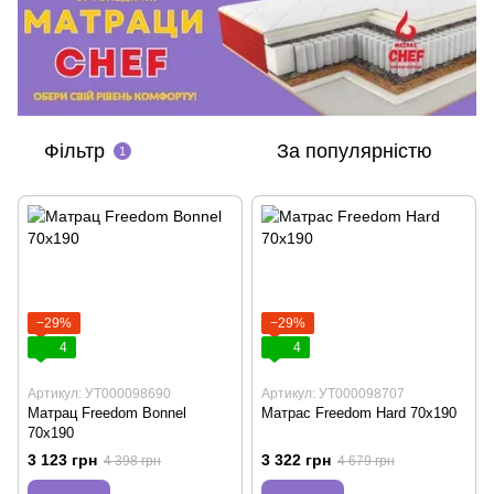
Фільтр
За популярністю
1
−29%
−29%
4
4
Артикул: УТ000098690
Артикул: УТ000098707
Матрац Freedom Bonnel
Матрас Freedom Hard 70х190
70х190
3 123 грн
3 322 грн
4 398 грн
4 679 грн