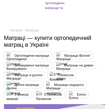
,
Каталог
Матраци
Матраці — купити ортопедичний
матрац в Україні
Ортопедичні матраци
Матраци Bonnel
Безпружинні матраци
Матраци на диван
Матраци в рулоні
З Кокосом
Дитячі матраци
Матраци недорого
З меморі
З Латексом
Елітні