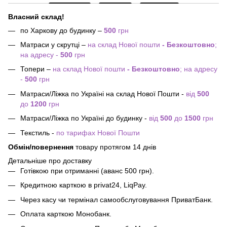
Власний склад!
по Харкову до будинку –
500
грн
Матраси у скрутці –
на склад Нової пошти
- Безкоштовно
;
на адресу -
500
грн
Топери –
на склад Нової пошти
- Безкоштовно
; на адресу
-
500
грн
Матраси/Ліжка по Україні на склад Нової Пошти -
від
500
до
1200
грн
Матраси/Ліжка по Україні до будинку -
від
500
до
1500
грн
Текстиль -
по тарифах Нової Пошти
Обмін/повернення
товару протягом 14 днів
Детальніше про доставку
Готівкою при отриманні (аванс 500 грн).
Кредитною карткою в privat24, LiqPay.
Через касу чи термінал самообслуговування ПриватБанк.
Оплата карткою Монобанк.