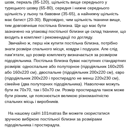
шовк, перкаль (85-120), щільність вище середнього у
турецького шовку (65-80), середня і нижче середнього
щільність у льону та бавовни (35-65), а найнижчу щільність
має батист (20-30). Відповідно, чим щільність тканини вище,
тим довговічніше постільна білизна. Ще що має бути
зазначено на упаковці постільної білизни це склад тканини, що
входить в комплект і рекомендації по догляду.
Звичайно ж, перш ніж купити постільна білизна, потрібно
знати розміри спального місця, ковдри і подушок. Але слід
пам'ятати, що розмір комплекту визначається за розміром
підодіяльника. Постільна білизна буває наступних стандартних
розмірів: односпальне або полуторное (підодіяльник 160х205
або 160х220 см), двоспальне (підодіяльник 200х220 см), євро
(підодіяльник 200х220 і простирадло не менш 220х230 см),
сімейне (два полуторних підодіяльника). Наволочки можуть
бути як 70х70, так і 50х70 см. Розмір простирадла також може
бути різним, це пояснюється великою різноманітністю
спальних місць і виробників.
На нашому сайті 101matras Ви можете скористатися
зручною вибіркою постільної білизни за розмірами
підодіяльника і простирадла.