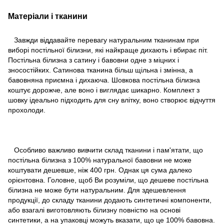
Матеріали і тканини
Завжди віддавайте перевагу натуральним тканинам при
виборі постільної білизни, які найкраще дихають і вбирає піт.
Постільна білизна з сатину і бавовни одне з міцних і
зносостійких. Сатинова тканина більш щільна і змінна, а
бавовняна приємна і дихаюча. Шовкова постільна білизна
коштує дорожче, але воно і виглядає шикарно. Комплект з
шовку ідеально підходить для сну влітку, воно створює відчуття
прохолоди.
Особливо важливо вивчити склад тканини і пам'ятати, що
постільна білизна з 100% натуральної бавовни не може
коштувати дешевше, ніж 400 грн. Однак ця сума далеко
орієнтовна. Головне, щоб Ви розуміли, що дешеве постільна
білизна не може бути натуральним. Для здешевлення
продукції, до складу тканини додають синтетичні компоненти,
або взагалі виготовляють білизну повністю на основі
синтетики, а на упаковці можуть вказати, що це 100% бавовна.