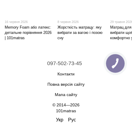
16 червня 2026
8 червня 2026
29 травня 202
Memory Foam або латекс:
Жорсткість матрацу: яку
Матрац для 
детальне порівняння 2026
вибрати за вагою і позою
вибрати що
| 101matras
сну
комфортно у
097-502-73-45
Контакти
Повна версія сайту
Мапа сайту
© 2014—2026
101matras
Укр
Рус