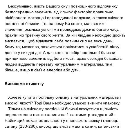
Безсумнівно, якість Вашого сну і повноцінного відпочинку
безпосередньо залежить від кількох факторів: правильно
підібраного матраца і ортопедичної подушки, а також якісного
постільної білизни. Те, на чому Ви спите, має велике
значення, оскільки уві сні ми проводимо досить багато часу,
практично третину свого життя. За ніч людині необхідно досить
виспатися, щоб відчувати себе повним сил на весь день.
Кому-то, можливо, захочеться поніжитися в улюбленій ліжку
довше у вихідні дні. А для кого-то вибір постільної білизни
принципово залежить від його якості, адже сьогодні більшість
людей віддають перевагу натуральним матеріалам, тим
більше, якщо в сім'ї є алергіки або діти.
Вивчаємо етикетку
Хочете купити постільну білизну з натуральних матеріалів і
високої якості? Тоді Вам необхідно уважно вивчити упаковку.
Тільки на якісному постільній білизні вказується щільність
переплетення ниток тканини на 1 сантиметр квадратний.
Найвищий показник щільності у японського шовку і глянець-
сатину (130-280), високу щільність мають сатин, китайський