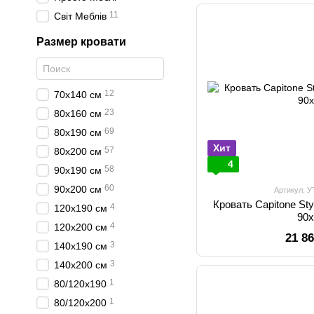
11
Світ Меблів
Размер кровати
12
70х140 см
23
80х160 см
69
80х190 см
Хит
57
80х200 см
4
58
90х190 см
60
90х200 см
Артикул: 
Кровать Capitone Sty
4
120х190 см
90
4
120х200 см
21 8
3
140х190 см
3
140х200 см
1
80/120х190
1
80/120х200