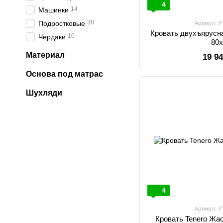
4
14
Машинки
38
Подростковые
Артикул: 
Кровать двухъярусн
10
Чердаки
80
Материал
19 9
Основа под матрас
Шухляди
4
Артикул: 
Кровать Tenero Жа