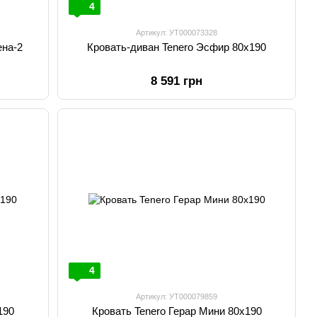
4
Артикул: УТ000073328
ена-2
Кровать-диван Tenero Эсфир 80х190
8 591 грн
4
Артикул: УТ000079859
ro Тарс 80х190
Кровать Tenero Герар Мини 80х190