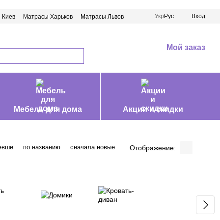
Укр
Рус
Вход
 Киев
Матрасы Харьков
Матрасы Львов
Мой заказ
Мебель для дома
Акции и скидки
евше
по названию
сначала новые
Отображение: