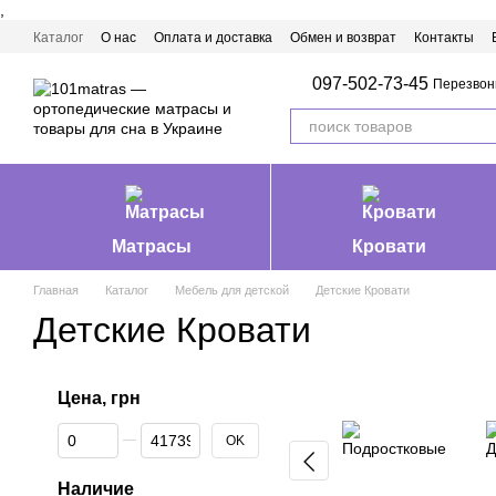
,
Перейти к основному контенту
Каталог
О нас
Оплата и доставка
Обмен и возврат
Контакты
Матрасы Ивано-Франковск
097-502-73-45
Перезвон
Матрасы
Кровати
Главная
Каталог
Мебель для детской
Детские Кровати
Детские Кровати
Цена, грн
От Цена, грн
До Цена, грн
OK
Наличие