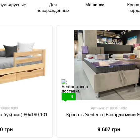
вухъярусные
Для
Машинки
Крова
новорожденных
черда
4
УТ000011089
Артикул: УТ000105892
а бук(щит) 80х190 101
Кровать Sentenzo Бакарди мини 8
50 грн
9 607 грн