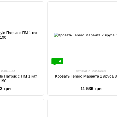
4
УТ000112152
Артикул: УТ000067595
le Патрик с ПМ 1 кат.
Кровать Tenero Маранта 2 яруса 
x190
63 грн
11 536 грн