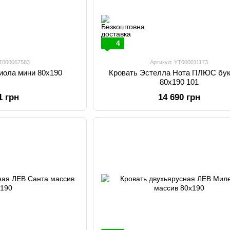
4
УТ000067583
Артикул: УТ000011173
Виола мини 80х190
Кровать Эстелла Нота ПЛЮС бук
80х190 101
1 грн
14 690 грн