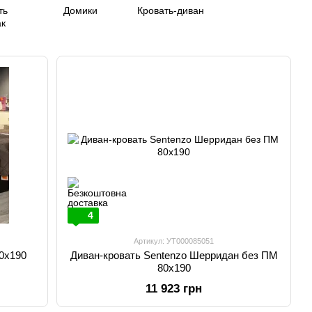
ть
Домики
Кровать-диван
к
4
Артикул: УТ000085051
0х190
Диван-кровать Sentenzo Шерридан без ПМ
80х190
11 923 грн