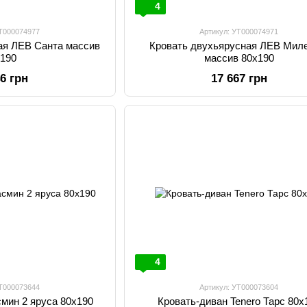
4
УТ000074977
Артикул: УТ000074971
ая ЛЕВ Санта массив
Кровать двухьярусная ЛЕВ Мил
х190
массив 80х190
46 грн
17 667 грн
4
УТ000073644
Артикул: УТ000073604
смин 2 яруса 80х190
Кровать-диван Tene