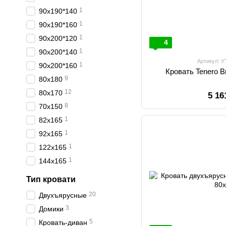
1
90х190*140
1
90х190*160
1
90х200*120
4
1
90х200*140
Артикул: 
1
90х200*160
Кровать Tenero 
9
80х180
12
80х170
5 16
8
70х150
1
82х165
1
92х165
1
122х165
1
144х165
Тип кровати
20
Двухъярусные
3
Домики
5
Кровать-диван