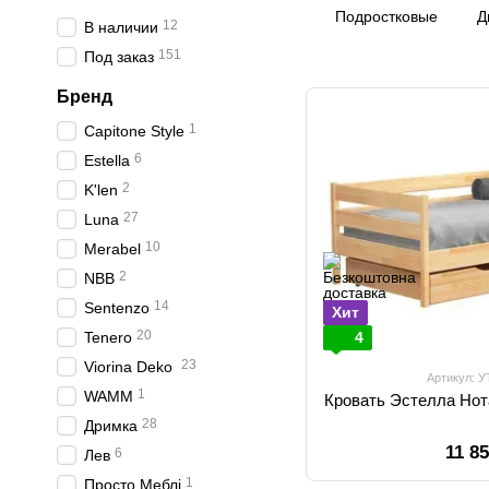
Подростковые
Д
12
В наличии
151
Под заказ
Бренд
1
Capitone Style
6
Estella
2
K'len
27
Luna
10
Merabel
2
NBB
14
Sentenzo
Хит
20
Tenero
4
23
Viorina Deko
Артикул: 
1
WAMM
Кровать Эстелла Нот
28
Дримка
11 8
6
Лев
1
Просто Меблі