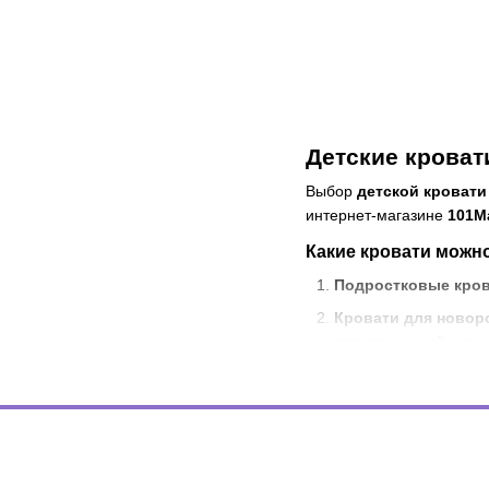
Детские кроват
Выбор
детской кровати
интернет-магазине
101M
Какие кровати можн
Подростковые кро
Кровати для ново
от первых дней жизни
Двухъярусные кров
подходят и для весел
Кровати-домики:
Со
нравятся детям всех 