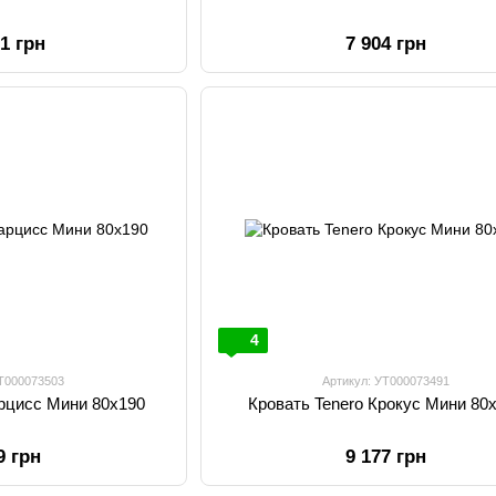
31 грн
7 904 грн
4
УТ000073503
Артикул: УТ000073491
арцисс Мини 80х190
Кровать Tenero Крокус Мини 80
9 грн
9 177 грн