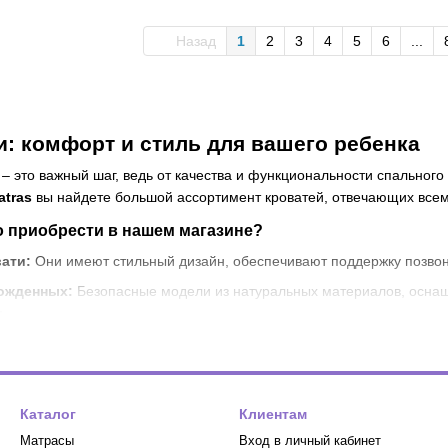
Назад
1
2
3
4
5
6
...
и: комфорт и стиль для вашего ребенка
– это важный шаг, ведь от качества и функциональности спального
atras
вы найдете большой ассортимент кроватей, отвечающих всем
о приобрести в нашем магазине?
вати:
Они имеют стильный дизайн, обеспечивают поддержку позвон
рожденных:
Безопасные модели из натуральных материалов, осн
.
ати:
Идеальный вариант для семей с двумя детьми, когда нужно с
ых игр.
здают для ребенка собственный уголок, где он может играть, отды
Каталог
Клиентам
возрастов.
Матрасы
Вход в личный кабинет