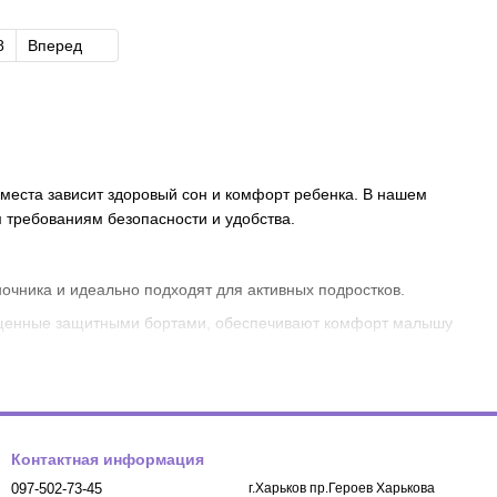
8
Вперед
 места зависит здоровый сон и комфорт ребенка. В нашем
 требованиям безопасности и удобства.
очника и идеально подходят для активных подростков.
ащенные защитными бортами, обеспечивают комфорт малышу
экономить пространство в комнате. Двухъярусные кровати
хать и мечтать. Эти кровати имеют креативный дизайн и
Контактная информация
097-502-73-45
г.Харьков пр.Героев Харькова