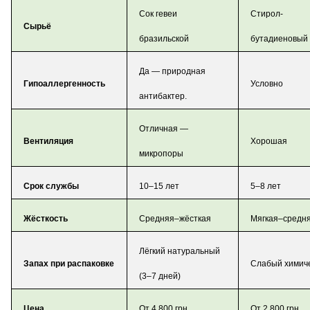
Сок гевеи
Стирол-
Сырьё
бразильской
бутадиеновый 
Да — природная
Гипоаллергенность
Условно
антибактер.
Отличная —
Вентиляция
Хорошая
микропоры
Срок службы
10–15 лет
5–8 лет
Жёсткость
Средняя–жёсткая
Мягкая–средн
Лёгкий натуральный
Запах при распаковке
Слабый химич
(3–7 дней)
Цена
От 4 800 грн
От 2 800 грн