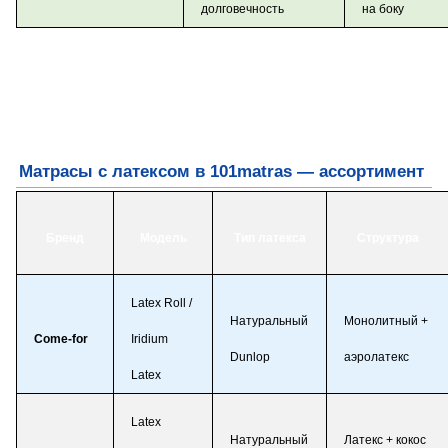
долговечность
на боку
Матрасы с латексом в 101matras — ассортимент
Бренд
Модель
Тип латекса
Структура
Latex Roll /
Натуральный
Монолитный +
Come-for
Iridium
Dunlop
аэролатекс
Latex
Latex
Натуральный
Латекс + кокос