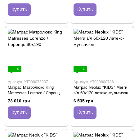
Купить
Купить
4
4
Артикул: УТ000073037
Артикул: УТ000000786
Матрас Матролюкс King
Матрас Neolux "KIDS" Мегги
Matresses Lorenzo / Лоренцо
з/л 60х120 латекс-мультизон
80х190
73 010 грн
6 535 грн
Купить
Купить