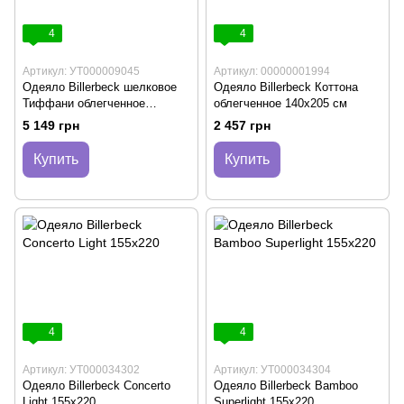
4
4
Артикул: УТ000009045
Артикул: 00000001994
Одеяло Billerbeck шелковое
Одеяло Billerbeck Коттона
Тиффани облегченное
облегченное 140х205 см
140х205 см
5 149 грн
2 457 грн
Купить
Купить
4
4
Артикул: УТ000034302
Артикул: УТ000034304
Одеяло Billerbeck Concerto
Одеяло Billerbeck Bamboo
Light 155х220
Superlight 155х220