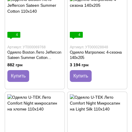
4
4
Артикул: УТ000069768
Артикул: УТ000028848
Одеяло Boston Лето Jeffercon
Одеяло Матролюкс 4-сезона
Sateen Summer Cotton
140х205
110х140
882 грн
3 194 грн
Купить
Купить